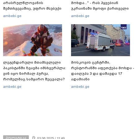
არასრულწლოვანის
მოხდა..." - რას ჰყვებიან
შემთხვევაშიც, უფრო მსუბუქი
უკრაინაში მყოფი ქართველი
ვარიანტი ძნელი
მებრძოლები
ambebi.ge
ambebi.ge
წარმოსადგენია... ბუნდოვანია,
რატომ აღსრულდა განჩინება
ღამე" - იურისტები
ლეგენდარული მთამსვლელი
მოსკოვის ცენტრში,
პაკისტანში ზვავმა იმსხვერპლა:
რესტორანში აფეთქება მოხდა -
ვინ იყო ნირმალ პურჯა,
დაიღუპა 3 და დაშავდა 17
რომელმაც სამყარო შეცვალა?
ადამიანი
ambebi.ge
ambebi.ge
პოლიტიკა
03.06.2025 / 11:49