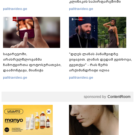
კლინიკის საპირფარეშოში
გააჩინა, შემდეგ კი დაზიანებები
palitravideo.ge
palitravideo.ge
მიაყენა
საგარეჯოში,
"დღეს ლანას პანაშვიდზე
არასრულწლოვანმა
ვიყავით. ლანას დედამ გვთხოვა,
ჩამოტვირთა ფოტოსურათები,
გვეთქვა" - რას წერს
დაამონტაჟა, მიანიჭა
არქიმანდრიტი ილია
პორნოგრაფიული იერსახე და
თოლორაია სოციალურ
palitravideo.ge
palitravideo.ge
შეურაცხმყოფელ ტექსტებთან
ქსელში?
ერთად გაავრცელა - შსს
ბრალდებულის დაკავების
sponsored by
ContentRoom
კადრებს აქვეყნებს