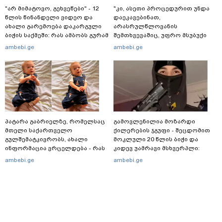
"არ მიმატოვო, გეხვეწები" - 12
"კი, ასეთი პროცედურით უნდა
წლის წინანდელი ვიდეო და
დაეკავებინათ,
ახალი გარემოება დაკარგული
არასრულწლოვანის
ბიჭის საქმეში: რას ამბობს გურამ
შემთხვევაშიც, უფრო მსუბუქი
დადიანიძის დედა
ვარიანტი ძნელი
ambebi.ge
ambebi.ge
წარმოსადგენია... ბუნდოვანია,
რატომ აღსრულდა განჩინება
ღამე" - იურისტები
პატარა გაბრიელზე, რომელსაც
გამოვლენილია მოზარდი
მთელი საქართველო
ქილერების ჯგუფი - შეცდომით
გულშემატკივრობს, ახალი
მოკლული 20 წლის ბიჭი და
ინფორმაცია ვრცელდება - რას
კიდევ უამრავი მსხვერპლი:
წერს ბიჭუნას დედა?
რომელ ქვეყნამდე მივიდა
ambebi.ge
ambebi.ge
კვალი მასშტაბური
სპეცოპერაციის შემდეგ