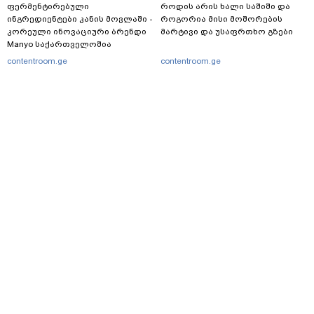
ფერმენტირებული
როდის არის ხალი საშიში და
ინგრედიენტები კანის მოვლაში -
როგორია მისი მოშორების
კორეული ინოვაციური ბრენდი
მარტივი და უსაფრთხო გზები
Manyo საქართველოშია
contentroom.ge
contentroom.ge
მთავარი
სერვისები
რეკლამა
თბილისი, იოსებიძის ქ. 49