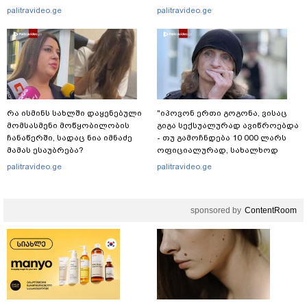
რა ინფორმაციას ავრცელებს
განწირული ვედრების ხმა
palitravideo.ge
palitravideo.ge
ადვოკატი?
ამოიცნო
რა ისმინს სახლში დაყენებული
"იპოვონ ერთი გოგონა, ვისაც
მომსასმენი მოწყობილობის
გიგა სექსუალურად ავიწროებდა
ჩანაწერში, სადაც ნია იმნაძე
- თუ გამოჩნდება 10 000 ლარს
მამას ესაუბრება?
ოფიციალურად, სახალხოდ
გადავცემ" - ეკა კუპატაძე
palitravideo.ge
palitravideo.ge
განცხადებას ავრცელებს
sponsored by
ContentRoom