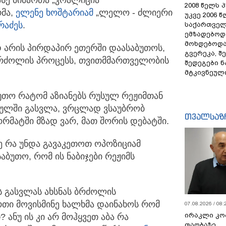
ასე მიმართა „კოალიცია
2008 წელს 
მა,
ელენე ხოშტარია
მ
„ლელო - ძლიერი
უკვე 2006 
რაძეს
.
საქართველ
ემზადებოდა
მოხდებოდა,
დ არის პირდაპირ ეთერში დაასაბუთოს,
გვერეკა, შ
 ბრძოლის პროცესს, თვითმმართველობის
შედეგები 
მტკივნეულ
ბუთო რატომ აზიანებს რუსულ რეჟიმთან
ბულში გასვლა, ვრცლად ვსაუბრობ
თვალსაზ
ორმატში მზად ვარ, მათ შორის დებატში.
ე რა უნდა გავაკეთოთ ოპოზიციამ
უთო, რომ ის ნაბიჯები რეჟიმს
რს გასვლას ახსნას ბრძოლის
თი მოვისმინე ხალხმა დაინახოს რომ
07.08.2026 / 08:
ირაკლი კო
 ანუ ის კი არ მოჰყვეთ აბა რა
თაობაზე