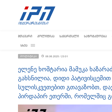
ᲛᲗᲐᲕᲐᲠᲘ
ᲞᲝᲚᲘᲢᲘᲙᲐ
ᲡᲐᲛᲐᲠᲗᲐᲚᲘ
ᲡᲐᲖᲝᲒᲐᲓᲝᲔᲑᲐ
ᲡᲮᲕᲐ
პოლიტიკა
06.06.2025 / 23:01
ელენე ხოშტარია მამუკა ხაზარაძ
გახსნილია, დიდი პატივისცემი
სულისკვეთებით გთავაზობთ, და
პირდაპირ ეთერში, რომელშიც გ