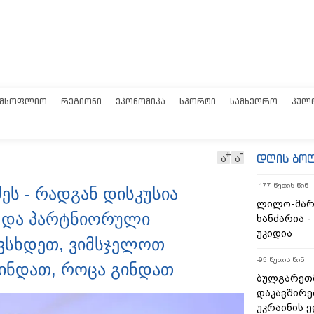
ᲛᲡᲝᲤᲚᲘᲝ
ᲠᲔᲒᲘᲝᲜᲘ
ᲔᲙᲝᲜᲝᲛᲘᲙᲐ
ᲡᲞᲝᲠᲢᲘ
ᲡᲐᲛᲮᲔᲓᲠᲝ
ᲙᲣᲚ
დღის ბო
ა
ა
-177 წუთის წინ
ეს - რადგან დისკუსია
ლილო-მარ
თ და პარტნიორული
ხანძარია -
უკიდია
ვსხდეთ, ვიმსჯელოთ
-95 წუთის წინ
ინდათ, როცა გინდათ
ბულგარეთ
დაკავშირე
უკრაინის 