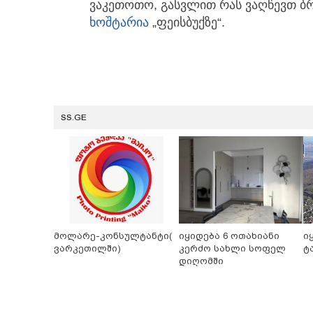
ვაკეთოთო, გასვლით რას ვაღწევთ ბრ
ხოშტარია
„ფეისბუქზე“.
SS.GE
მოლარე-კონსულტანტი(
იყიდება 6 ოთახიანი
ი
ვარკეთილში)
კერძო სახლი სოფელ
ტ
დიღომში