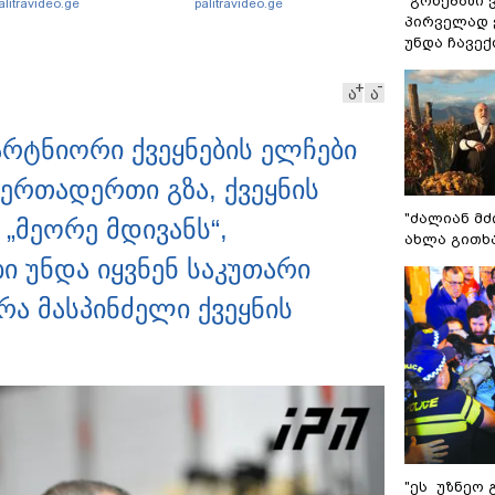
"გონებაში 
alitravideo.ge
palitravideo.ge
ააკავა - შსს
"სქრინებს" ავრცელებს
პირველად ვ
ინფორმაციას ავრცელებს
უნდა ჩავე
ა
ა
არტნიორი ქვეყნების ელჩები
ერთადერთი გზა, ქვეყნის
"ძალიან მძ
„მეორე მდივანს“,
ახლა გითხ
ი უნდა იყვნენ საკუთარი
რა მასპინძელი ქვეყნის
"ეს უზნეო 