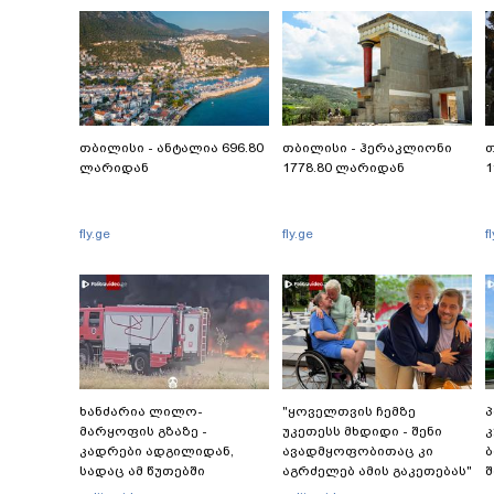
თბილისი - ანტალია 696.80
თბილისი - ჰერაკლიონი
თ
ლარიდან
1778.80 ლარიდან
1
fly.ge
fly.ge
f
ხანძარია ლილო-
"ყოველთვის ჩემზე
პ
მარყოფის გზაზე -
უკეთესს მხდიდი - შენი
კ
კადრები ადგილიდან,
ავადმყოფობითაც კი
ბ
სადაც ამ წუთებში
აგრძელებ ამის გაკეთებას"
შ
სალიკვიდაციო
- თეონა კონტრიძე