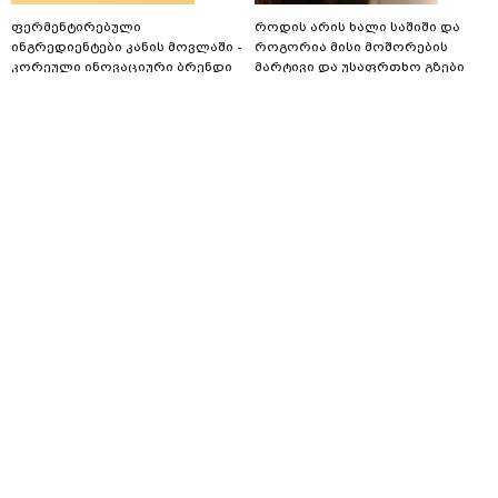
ფერმენტირებული
როდის არის ხალი საშიში და
ინგრედიენტები კანის მოვლაში -
როგორია მისი მოშორების
კორეული ინოვაციური ბრენდი
მარტივი და უსაფრთხო გზები
Manyo საქართველოშია
contentroom.ge
contentroom.ge
საზოგადოება
08.06.2025 / 12:55
რელიგიის საკითხთა სახელმწიფო
სააგენტო ყველას, ვინც დღეს
სულთმოფენობას ზეიმობს,
დღესასწაულს ულოცავს