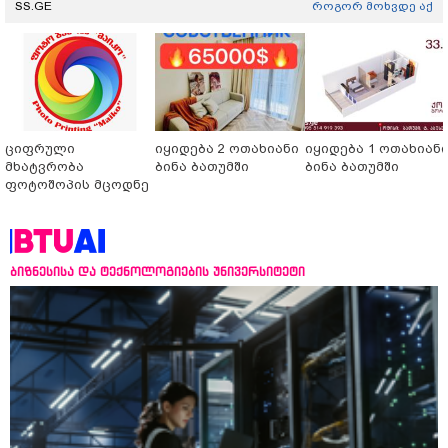
SS.GE
როგორ მოხვდე აქ
ციფრული
იყიდება 2 ოთახიანი
იყიდება 1 ოთახიან
მხატვრობა
ბინა ბათუმში
ბინა ბათუმში
ფოტოშოპის მცოდნე
ბიზნესისა და ტექნოლოგიების უნივერსიტეტი