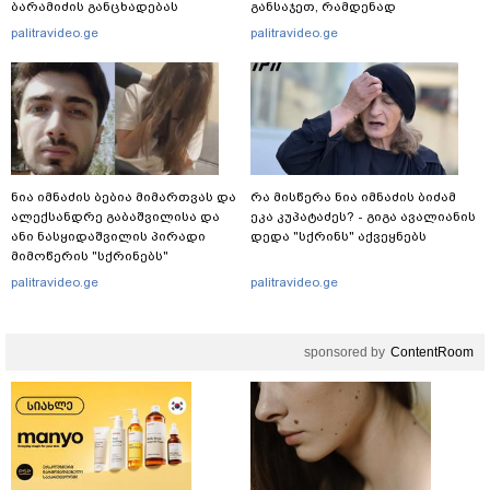
ბარამიძის განცხადებას
განსაჯეთ, რამდენად
ეხმაურება
შესაძლებელია აქ ადამიანის
palitravideo.ge
palitravideo.ge
გადავარდნა" - რა კადრებს
აქვეყნებს კობა ახალაძე
მლეთიდან, სადაც 12 წლის წინ
გურამ დადიანიძე გაუჩინარდა?
ნია იმნაძის ბებია მიმართვას და
რა მისწერა ნია იმნაძის ბიძამ
ალექსანდრე გაბაშვილისა და
ეკა კუპატაძეს? - გიგა ავალიანის
ანი ნასყიდაშვილის პირადი
დედა "სქრინს" აქვეყნებს
მიმოწერის "სქრინებს"
ავრცელებს
palitravideo.ge
palitravideo.ge
sponsored by
ContentRoom