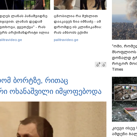
დღეს ლანას პანაშვიდზე
ცნობილია რა მუხლით
იყავით. ლანას დედამ
დააკავეს ნია იმნაძე - ამ
ვთხოვა, გვეთქვა" - რას
დრომდე ის კლინიკაშია:
ერს არქიმანდრიტი ილია
რას ამბობს ექიმი
თოლორაია სოციალურ
alitravideo.ge
palitravideo.ge
სელში?
"ომი, რომ
მსოფლიოს 
დონალდ ტრ
როგორ მოიქ
ა
ა
Times
რომ ბორტზე, რითაც
ნრი ოხანაშვილი იმყოფებოდა
კიევი ისევ
ამდენი ბა