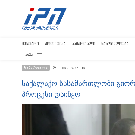
ᲛᲗᲐᲕᲐᲠᲘ
ᲞᲝᲚᲘᲢᲘᲙᲐ
ᲡᲐᲛᲐᲠᲗᲐᲚᲘ
ᲡᲐᲖᲝᲒᲐᲓᲝᲔᲑᲐ
ᲡᲮᲕᲐ
სამართალი
09.06.2025 / 16:46
საქალაქო სასამართლოში გიორგ
პროცესი დაიწყო