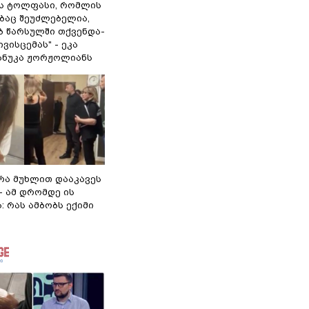
ს ტოლფასი, რომ­ლის
­ბაც შე­უძ­ლე­ბე­ლია,
ებ წარ­სულ­ში თქვენ­და­
­ვის­ცე­მას" - ეკა
ნანუკა ჟორჟოლიანს
რა მუხლით დააკავეს
 - ამ დრომდე ის
: რას ამბობს ექიმი