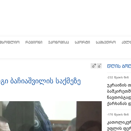
ᲛᲡᲝᲤᲚᲘᲝ
ᲠᲔᲒᲘᲝᲜᲘ
ᲔᲙᲝᲜᲝᲛᲘᲙᲐ
ᲡᲞᲝᲠᲢᲘ
ᲡᲐᲛᲮᲔᲓᲠᲝ
ᲙᲣᲚ
დღის ბო
ა
ა
-231 წუთის წინ
ი ბაჩიაშვილის საქმეზე
უკრაინის 
ბაშკირეთშ
ნავთობგად
ქარხანას 
-175 წუთის წინ
კათოლიკურ
უფლის ფე