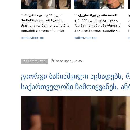
"სახლში იყო ფარული
"თქვენი შეცდომა არის
"
მოსასმენები, ამ წუთში,
დანაშაულის ტოლფასი,
ვ
რაც ხელთ მაქვს, არის ნია
რომ­ლის გა­მოს­წო­რე­ბაც
გ
იმნაძის ტელეფონიდან
შე­უძ­ლე­ბე­ლია, ვა­დას­ტუ­
წ
აღდგენილი მასალები,
რებ წარ­სულ­ში თქვენ­და­მი
palitravideo.ge
palitravideo.ge
p
არის ანძები,
დიდ პა­ტი­ვის­ცე­მას" - ეკა
ქ
დეტალურები" - ეკა
კუპატაძე ნანუკა
კუპატაძე
ჟორჟოლიანს
სამართალი
09.06.2025 / 16:50
გიორგი ბაჩიაშვილი აცხადებს, 
საქართველოში ჩამოიყვანეს, ა