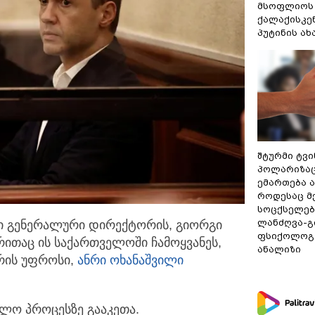
მსოფლიოს 
ქალაქისკენ
პუტინის ა
შტურმი ტვ
პოლარიზაცი
ემართება ა
როდესაც მ
სოცქსელებ
ლანძღვა-გი
ი გენერალური დირექტორის, გიორგი
ფსიქოლოგ 
 რითაც ის საქართველოში
ჩამოყვანეს,
ანალიზი
რის უფროსი,
ანრი ოხანაშვილი
თლო პროცესზე გააკეთა.