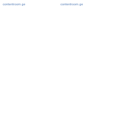
contentroom.ge
contentroom.ge
მთავარი
სერვისები
რეკლამა
თბილისი, იოსებიძის ქ. 49
(+995 32) 2 38 78 00
ipnnews@ipn.ge