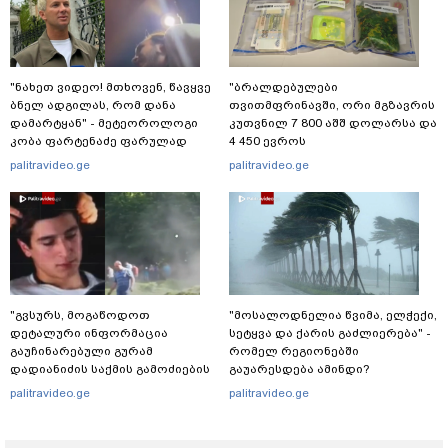
"ნახეთ ვიდეო! მთხოვენ, წავყვე
"ბრალდებულები
ბნელ ადგილას, რომ დანა
თვითმფრინავში, ორი მგზავრის
დამარტყან" - მეტეოროლოგი
კუთვნილ 7 800 აშშ დოლარსა და
კობა ფარტენაძე ფარულად
4 450 ევროს
გადაღებულ კადრებს აქვეყნებს
მართლსაწინააღმდეგოდ
palitravideo.ge
palitravideo.ge
დაეუფლნენ" - დანაშაულის რა
დეტალები ხდება ცნობილი?
"გვსურს, მოგაწოდოთ
"მოსალოდნელია წვიმა, ელ­ჭე­ქი,
დეტალური ინფორმაცია
სე­ტყვა და ქა­რის გაძ­ლი­ე­რე­ბა" -
გაუჩინარებული გურამ
რომელ რეგიონებში
დადიანიძის საქმის გამოძიების
გაუარესდება ამინდი?
შესახებ" - შსს განცხადებას
palitravideo.ge
palitravideo.ge
ავრცელებს