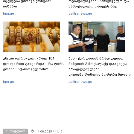
იცვლება უძრავი ქონების
რესპუბლიკაში სამრეწველო და
ბაზარი
სამოქალაქო ობიექტებზე
იერიში მიიტანეს, რასაც
bpn.ge
palitranews.ge
მსხვერპლი მოჰყვა
უნცია ოქრო დღიურად 101
შსს - ქურდობის ბრალდებით
დოლარით გაძვირდა - რა ღირს
ჩინეთის 2 მოქალაქე დააკავეს -
გრამი საქართველოში?
ბრალდებულები
თვითმფრინავის ბორტზე მყოფი
ორი მგზავრის კუთვნილ 7 800
bpn.ge
palitranews.ge
აშშ დოლარსა და 4 450 ევროს
მართლსაწინააღმდეგოდ
დაეუფლნენ
მსოფლიო
14.06.2025 / 11:15