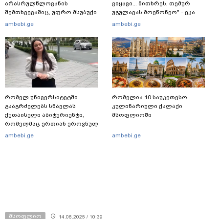
არასრულწლოვანის
ვიყავი... მითხრეს, თემურ
შემთხვევაშიც, უფრო მსუბუქი
უგულავას მოეწონეო" - ეკა
ვარიანტი ძნელი
ნიჟარაძე მისი და ცნობილი
ambebi.ge
ambebi.ge
წარმოსადგენია... ბუნდოვანია,
ბიზნესმენის ურთიერთობაზე
რატომ აღსრულდა განჩინება
ღამე" - იურისტები
რომელ უნივერსიტეტში
რომელია 10 საუკეთესო
გააგრძელებს სწავლას
კულინარიული ქალაქი
ქუთაისელი აბიტურიენტი,
მსოფლიოში
რომელმაც ერთიან ეროვნულ
გამოცდებზე, ყველა საგანში
ambebi.ge
ambebi.ge
მაქსიმალური ქულა მიიღო
მსოფლიო
14.06.2025 / 10:39