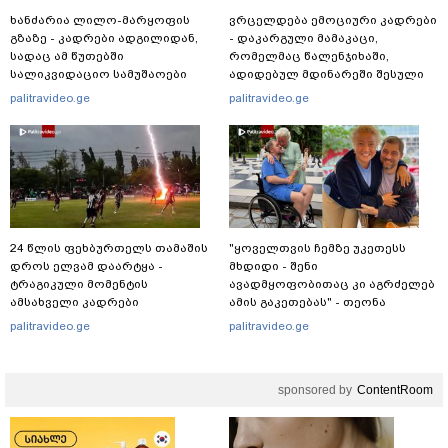
ხანძარია ლილო-მარყოფის
ვრცელდება ემოციური კადრები
გზაზე - კადრები ადგილიდან,
- დაკარგული მამაკაცი,
სადაც ამ წუთებში
რომელმაც წალენჯიხაში,
სალიკვიდაციო სამუშაოები
ადიდებულ მდინარეში შესული
მიმდინარეობს
დედა-შვილი გადაარჩინა,
palitravideo.ge
palitravideo.ge
ცოცხალი იპოვეს: ცნობილია
მისი ვინაობა
24 წლის ფეხბურთელს თამაშის
"ყოველთვის ჩემზე უკეთესს
დროს ელვამ დაარტყა -
მხდიდი - შენი
ტრაგიკული მომენტის
ავადმყოფობითაც კი აგრძელებ
ამსახველი კადრები
ამის გაკეთებას" - თეონა
ტაილანდიდან მედიაში
კონტრიძე მეუღლეს ემოციურ
palitravideo.ge
palitravideo.ge
ვრცელდება
"პოსტს" უძღვნის
sponsored by
ContentRoom