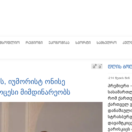
ᲛᲡᲝᲤᲚᲘᲝ
ᲠᲔᲒᲘᲝᲜᲘ
ᲔᲙᲝᲜᲝᲛᲘᲙᲐ
ᲡᲞᲝᲠᲢᲘ
ᲡᲐᲛᲮᲔᲓᲠᲝ
ᲙᲣᲚ
დღის ბო
ა
ა
-214 წუთის წინ
ს, იუმორისტ ონისე
პრემიერი -
როცესი მიმდინარეობს
სასამართლ
რომ ქართუ
ქართველ ჯ
დანაშაული
სტრასბურგ
დავამტკიც
ჯარისკაცს