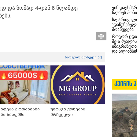
ედ და ზომად 4-დან 6 წლამდე
ვინ დაეხმა
ნაურუს პოზ
ებს.
საქართველო
“დაწუნებულ
მოაწყდება
როგორ ცდი
მე-5 მუხლის
იმიგრანტთა
და ალიანსის
როგორ მოხვდე აქ
ყიდება 2 ოთახიანი
უძრავი ქონების
ინა ბათუმში
მრჩეველი