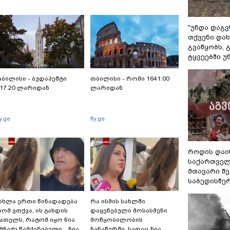
"უნდა დაგვ
თქვენი დახ
გვაწყობს,
ტყვეებში უ
ბილისი - ბუდაპეშტი
თბილისი - რომი 1641.00
17.20 ლარიდან
ლარიდან
ly.ge
fly.ge
როდის დაი
საქართველ
მთავარი შ
საბედისწე
ახლა ერთი წინადადება
რა ისმის სახლში
ომ ვთქვა, ის გახდის
დაყენებული მოსასმენი
ათელს, რატომ იყო ნია
მოწყობილობის
მნაძე წამქეზებელი... ნია
ჩანაწერში, სადაც ნია