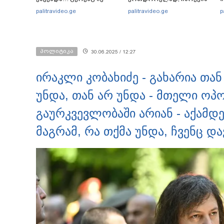
ისწავლე, სადაც
დროს, დაამონტაჟეს...
ი
palitravideo.ge
palitravideo.ge
p
დაასრულე ყველაფერი
იმნაძეების ოჯახში, მგონი,
ი
ხორციელი ცხოვრებიდან"
4 მოსასმენი იყო..." - ეკა
კ
– რას წერს ხობში
კუპატაძე
დაღუპული დედა-შვილის
პოლიტიკა
30.06.2025 / 12:27
ახლობელი?
ირაკლი კობახიძე - გახარია თან
უნდა, თან არ უნდა - მთელი ოპ
გაურკვევლობაში არიან - აქამდე
მაგრამ, რა თქმა უნდა, ჩვენც დ