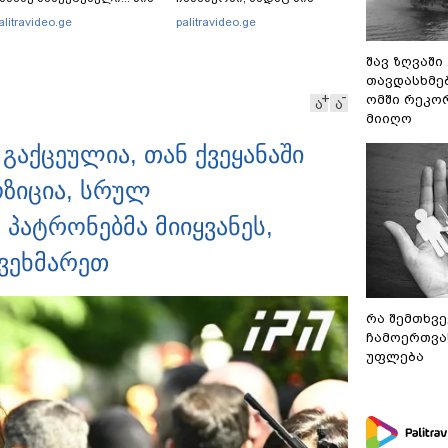
მნაძისგან გამოსული
იმნაძე მამას ესაუბრება?
alitravideo.ge
palitravideo.ge
ნფორმაციაა ეს" - ეკა
უპატაძე
შავ ზღვაში
თავდასხმე
ომში რეკო
ა
ა
მიიღო
 გაქცეულია, თან ქვეყანაში
ოზიცია, სრულ
 პატრონებმა მიიყვანეს,
ავეხმარეთ
რა შემთხვე
ჩამოერთვა
უფლება