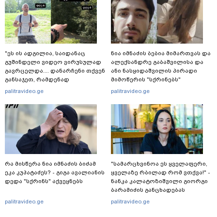
"ეს ის ადგილია, საიდანაც
ნია იმნაძის ბებია მიმართვას და
გუშინდელი ვიდეო ვირუსულად
ალექსანდრე გაბაშვილისა და
გავრცელდა.... დანარჩენი თქვენ
ანი ნასყიდაშვილის პირადი
განსაჯეთ, რამდენად
მიმოწერის "სქრინებს"
შესაძლებელია აქ ადამიანის
ავრცელებს
palitravideo.ge
palitravideo.ge
გადავარდნა" - რა კადრებს
აქვეყნებს კობა ახალაძე
მლეთიდან, სადაც 12 წლის წინ
გურამ დადიანიძე გაუჩინარდა?
რა მისწერა ნია იმნაძის ბიძამ
"სა­მარ­ცხვი­ნოა ეს ყვე­ლა­ფე­რი,
ეკა კუპატაძეს? - გიგა ავალიანის
ყვე­ლა­ზე რბი­ლად რომ ვთქვა!" -
დედა "სქრინს" აქვეყნებს
ნანკა კალატოზიშვილი გიორგი
ბარამიძის განცხადებას
ეხმაურება
palitravideo.ge
palitravideo.ge