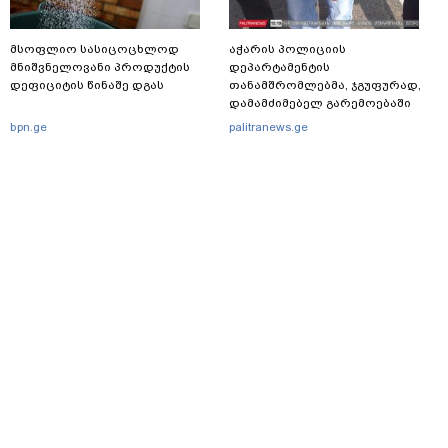
მსოფლიო სასიცოცხლოდ
აჭარის პოლიციის
მნიშვნელოვანი პროდუქტის
დეპარტამენტის
დეფიციტის წინაშე დგას
თანამშრომლებმა, ჯგუფურად,
დამამძიმებელ გარემოებაში
ჩადენილი განზრახ
bpn.ge
palitranews.ge
მკვლელობის მცდელობისა და
ცეცხლსასროლი იარაღის
მართლსაწინააღდმეგო შეძენა-
შენახვა-ტარებისთვის ძებნილი
პირი დააკავა
მთავარი
სერვისები
რეკლამა