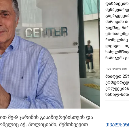
დასანქცირ
მესაკუთრე
გაერკვევი
მხრიდან ბ
უხეშად ჩარ
ეწინააღმდე
რომელსაც 
ვიცავთ - თ
სახელმწიფ
ნაბიჯებს 
-198 წუთის წინ
მიიღეთ 25
კომფორტე
კოლექცია
ნაწილ-ნაწ
ით მე-9 ჯარიმის გასაჩივრებისთვის და
რომელიც აქ, პოლიციაში,
შემთხვევით
თვალსაზ