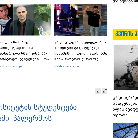
და ალიანსის
ბოლო წამებზე
ვრცელდება მკვლელობის
ამდვილად ისმის
მომენტში გადაღებული
ანწირული ხმა: “კახა, არ
უმძიმესი ვიდეო: კადრებში
იმატოვო, გეხვეწები” - რა
ჩანს, როგორ ესროლეს
ერს და რა ვიდეოს
ცნობილ "ტიკტოკერს"
alitravideo.ge
palitravideo.ge
ქვეყნებს ადვოკატი,
ლაივის დროს - რას
არიელ კაკაბაძე?
ამბობს მომხდარზე
მექსიკის პოლიცია
ა
ა
კრეისერ "ე
საიდუმლო:
რსიტეტის სტუდენტები
წლის შემდე
ოქრო"
აში, პალერმოს