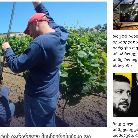
რატომ ჩაბ
მესამედ: ს
ხარვეზი თუ
არაპროფეს
სანდრო თ
ანალიზი
ჩაკეტილი 
სამკუთხედ
თამაშები,
ტის აგრარული მეცნიერებებისა და