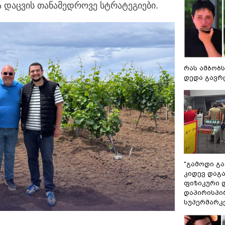
ა დაცვის თანამედროვე სტრატეგიები.
რას ამბობს
დედა გავრ
"გამოდი გარ
კიდევ დაგ
ფიზიკური 
დაპირისპი
სუპერმარკ