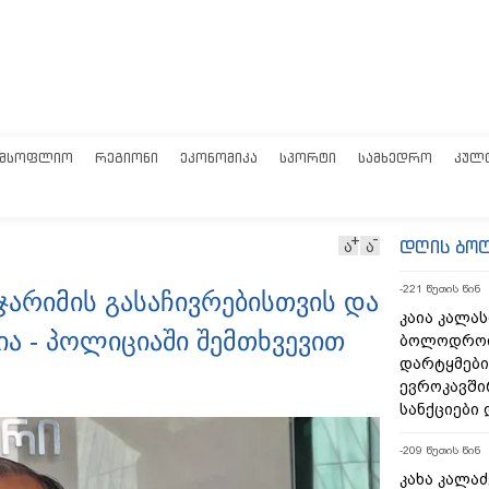
ᲛᲡᲝᲤᲚᲘᲝ
ᲠᲔᲒᲘᲝᲜᲘ
ᲔᲙᲝᲜᲝᲛᲘᲙᲐ
ᲡᲞᲝᲠᲢᲘ
ᲡᲐᲛᲮᲔᲓᲠᲝ
ᲙᲣᲚ
დღის ბო
ა
ა
-221 წუთის წინ
 ჯარიმის გასაჩივრებისთვის და
კაია კალას
ნია - პოლიციაში შემთხვევით
ბოლოდროი
დარტყმები
ევროკავში
სანქციები 
-209 წუთის წინ
კახა კალაძ