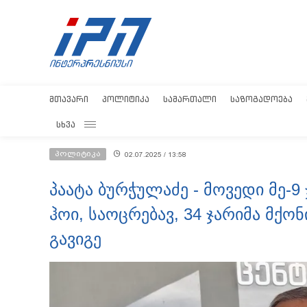
ᲛᲗᲐᲕᲐᲠᲘ
ᲞᲝᲚᲘᲢᲘᲙᲐ
ᲡᲐᲛᲐᲠᲗᲐᲚᲘ
ᲡᲐᲖᲝᲒᲐᲓᲝᲔᲑᲐ
ᲡᲮᲕᲐ
პოლიტიკა
02.07.2025 / 13:58
პაატა ბურჭულაძე - მოვედი მე-9
ჰოი, საოცრებავ, 34 ჯარიმა მქო
გავიგე