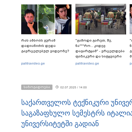
რას ამბობს გურამ
"გამოდი გარეთ, შე,
"
დადიანიძის დედა
ნა***რო... კიდევ
ნ
გავრცელებულ ვიდეოზე?
დაგარტყამ" - ვრცელდება
გ
ფიზიკური და სიტყვიერი
მ
დაპირისპირების კადრები
წ
palitravideo.ge
palitravideo.ge
p
სუპერმარკეტიდან
ა
ტ
საზოგადოება
02.07.2025 / 14:00
საქართველოს ტექნიკური უნივე
საგაზაფხულო სემესტრს იტალი
უნივერსიტეტში გადიან