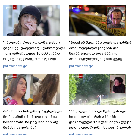
"იპოვონ ერთი გოგონა, ვისაც
"Soos! ამ წუთებში თავს დაესხნენ
გიგა სექსუალურად ავიწროებდა
არასრულწლოვანების და
- თუ გამოჩნდება 10 000 ლარს
სავარაუდოდ არა მარტო
ოფიციალურად, სახალხოდ
არასრულწლოვანების ჯგუფი" -
გადავცემ" - ეკა კუპატაძე
რა ინფორმაციას ავრცელებს
palitravideo.ge
palitravideo.ge
განცხადებას ავრცელებს
ადვოკატი?
რა ისმინს სახლში დაყენებული
"ამ ვიდეოს ნახვა ჩემთვის იყო
მომსასმენი მოწყობილობის
სიკვდილი" - რას ამბობს
ჩანაწერში, სადაც ნია იმნაძე
დაკარგული 17 წლის ბიჭის დედა
მამას ესაუბრება?
ვიდეოკადრებზე, სადაც შვილის
განწირული ვედრების ხმა
palitravideo.ge
palitravideo.ge