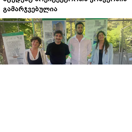
გამარჯვებულია
საქართველოს ტექნიკური უნივერსიტეტის
არქიტექტურის, ურბანისტიკისა და დიზაინის
ფაკულტეტის სტუდენტმა
ნინო კოპალეიშვილმა
კომპანია „ჰანიველ ცემენტის“ (Hunnewell Cement)