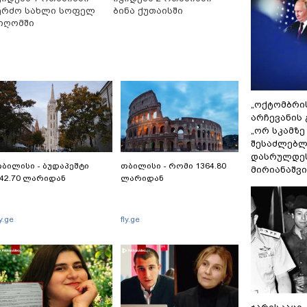
ერძო სახლი სოფელ
ბინა ქუთაისში
იღომში
„ოქტომბრი
არჩევანის 
„ორ სკამზე
შესაძლებლ
დასრულდეს
ბილისი - ბუდაპეშტი
თბილისი - რომი 1364.80
მირიანაშვ
42.70 ლარიდან
ლარიდან
ly.ge
fly.ge