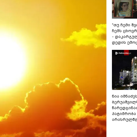
"თუ ჩემი შ
ჩემს ცხოვრე
- დაკარგუ
დედის ემო
ნია იმნაძე
ბერუაშვილ
წარედგინა
პატიმრობა
არასრულწ