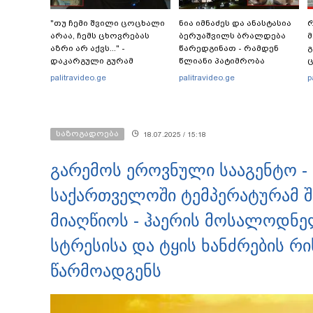
"თუ ჩემი შვილი ცოცხალი
ნია იმნაძეს და ანასტასია
რ
არაა, ჩემს ცხოვრებას
ბერუაშვილს ბრალდება
მ
აზრი არ აქვს..." -
წარედგინათ - რამდენ
გ
დაკარგული გურამ
წლიანი პატიმრობა
ც
დადიანიძის დედის
ემუქრებათ
პ
palitravideo.ge
palitravideo.ge
p
ემოციური მიმართვა
არასრულწლოვნებს?
საზოგადოება
18.07.2025 / 15:18
გარემოს ეროვნული სააგენტო -
საქართველოში ტემპერატურამ შ
მიაღწიოს - ჰაერის მოსალოდნე
სტრესისა და ტყის ხანძრების რ
წარმოადგენს