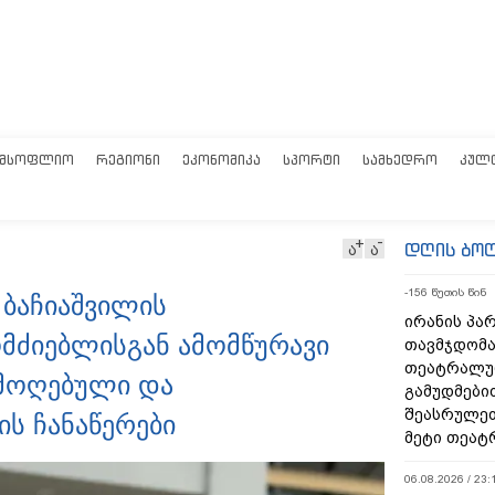
ᲛᲡᲝᲤᲚᲘᲝ
ᲠᲔᲒᲘᲝᲜᲘ
ᲔᲙᲝᲜᲝᲛᲘᲙᲐ
ᲡᲞᲝᲠᲢᲘ
ᲡᲐᲛᲮᲔᲓᲠᲝ
ᲙᲣᲚ
დღის ბო
ა
ა
-156 წუთის წინ
 ბაჩიაშვილის
ირანის პა
მძიებლისგან ამომწურავი
თავმჯდომა
თეატრალუ
 ამოღებული და
გამუდმები
შეასრულეთ
ის ჩანაწერები
მეტი თეატ
06.08.2026 / 23: