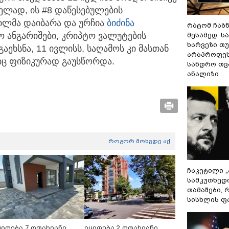
ელად, ის #8 დაწესებულების
ილმა დაიბარა და ურჩია
ბიძინა
რატომ ჩაბ
ო ანგარიშები, კრიპტო ვალუტების
მესამედ: ს
ხარვეზი თუ
გაეხსნა, 11 ივლისს, საღამოს კი მასთან
არაპროფეს
ლიც ფიზიკურად გაუსწორდა.
სანდრო თ
ანალიზი
როგორ მოხვდე აქ
ჩაკეტილი 
სამკუთხედ
თამაშები,
სისხლის ფ
ყიდება 7 ოთახიანი
იყიდება 2 ოთახიანი