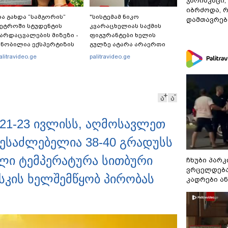
ჯარისკაცი,
იბრძოდა, 
ა გახდა “სამგორის”
"სისტემამ ნიკო
დამთავრები
ეტროში სტუდენტის
კვარაცხელიას საქმის
არდაცვალების მიზეზი -
ფიგურანტები ხელის
ნობილია ექსპერტიზის
გულზე ატარა არაერთი
ასუხი
წელი! ხომ არ იცით
alitravideo.ge
palitravideo.ge
რატომ?! იქნებ იმიტომ
რომ თავად დაუკვეთეს?!“
– ნიკო კვარაცხელიას
დედა განცხადებას
ა
ა
ავრცელებს
 21-23 ივლისს, აღმოსავლეთ
ესაძლებელია 38-40 გრადუსს
ლი ტემპერატურა სითბური
ჩხუბი პარკ
ვრცელდება
ისკის ხელშემწყობ პირობას
კადრები ა