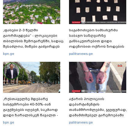
„ფასები 2-3 წელში
საგამოძიებო სამსახურმა
გაორმაგდება“ - ლოკაციები
საბაჟო საზღვარზე
თბილისის შემოგარენში, სადაც
განსაკუთრებით დიდი
შესაძლოა, მიწები გაძვირდეს
ოდენობით ოქროს ზოდების
უკანონოდ გადმოტანის ფაქტზე
bpn.ge
palitranews.ge
ერთი პირი დააკავა
„რუსთაველზე მდებარე
აჭარის პოლიციის
სასტუმროები 40-50%-იან
დეპარტამენტის
გაუქმებებს იღებენ, საკმაოდ
თანამშრომლებმა, ჯგუფურად,
დიდი ზარალისკენ წავალთ -
დამამძიმებელ გარემოებაში
მეგონა, ვიღაც მოიფიქრებდა
ჩადენილი განზრახ
bpn.ge
palitranews.ge
და ბიზნესს შეხვდებოდა“
მკვლელობის მცდელობისა და
ცეცხლსასროლი იარაღის