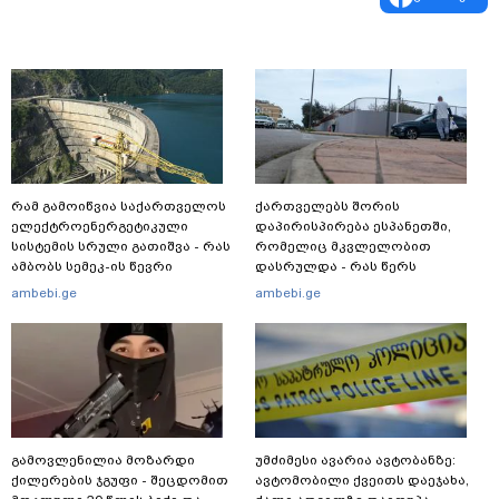
რამ გამოიწვია საქართველოს
ქართველებს შორის
ელექტროენერგეტიკული
დაპირისპირება ესპანეთში,
სისტემის სრული გათიშვა - რას
რომელიც მკვლელობით
ამბობს სემეკ-ის წევრი
დასრულდა - რას წერს
საერთაშორისო მედია: "მანქანა
ambebi.ge
ambebi.ge
დიდი სიჩქარით შეეჯახა ჟორასა
და რაინდის"
გამოვლენილია მოზარდი
უმძიმესი ავარია ავტობანზე:
ქილერების ჯგუფი - შეცდომით
ავტომობილი ქვეითს დაეჯახა,