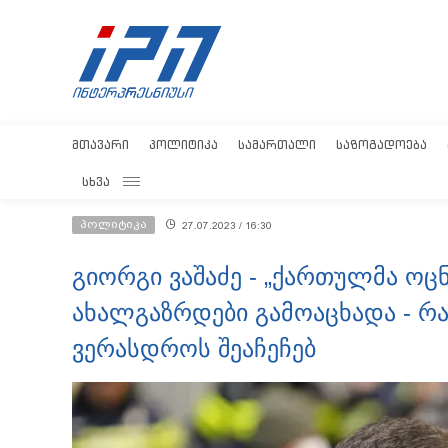
ᲛᲗᲐᲕᲐᲠᲘ
ᲞᲝᲚᲘᲢᲘᲙᲐ
ᲡᲐᲛᲐᲠᲗᲐᲚᲘ
ᲡᲐᲖᲝᲒᲐᲓᲝᲔᲑᲐ
ᲡᲮᲕᲐ
პოლიტიკა
27.07.2023 / 16:30
გიორგი ვაშაძე - „ქართულმა ოცნ
ახალგაზრდები გამოაცხადა - რ
ვერასდროს შეაჩეჩებ