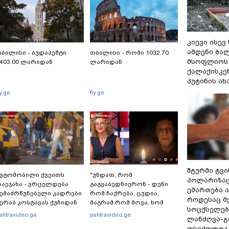
კიევი ისევ
ამდენი ბა
ბილისი - ბუდაპეშტი
თბილისი - რომი 1032.70
მსოფლიოს 
403.00 ლარიდან
ლარიდან
ქალაქისკენ
პუტინის ა
ly.ge
fly.ge
შტურმი ტვ
ვტომობილი ქვეითს
"უნდათ, რომ
პოლარიზაცი
აეჯახა - ვრცელდება
გაგვაბედნიერონ - დენი
ემართება ა
ემაძრწუნებელი კადრები
რომ ჩაქრება, ცუდია,
როდესაც მ
ერაბ კოსტავას ქუჩიდან
მაგრამ რომ მოვა, ხომ
სოცქსელებ
გაგვეხარდება“ -
alitravideo.ge
palitravideo.ge
ლანძღვა-გი
"Palitranews"-ს პირდეპირ
ფსიქოლოგ 