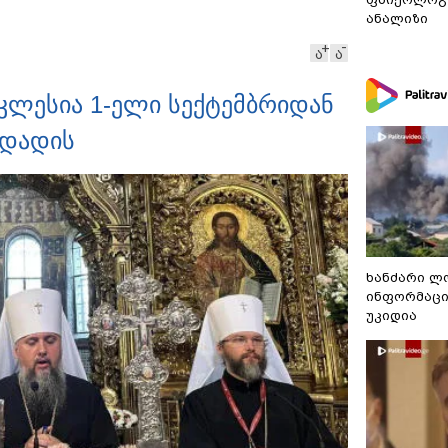
ეთერში გია ხუხაშვილი
ანალიზი
სანთლის შუქით ჩაერთო
ა
ა
ლესია 1-ელი სექტემბრიდან
ადადის
ხანძარი ლ
ინფორმაცი
უკიდია