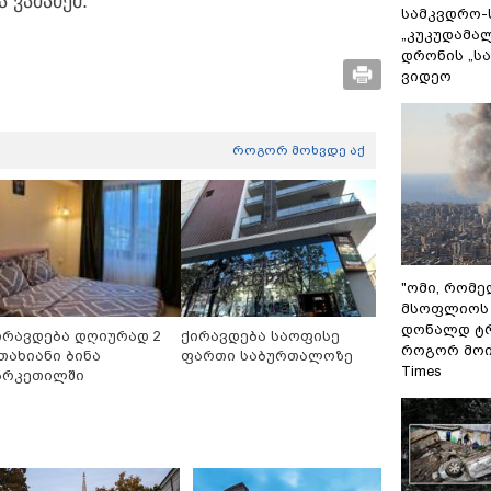
 ვაშაძემ.
სამკვდრო-
„კუკუდამალ
დრონის „ს
ვიდეო
როგორ მოხვდე აქ
"ომი, რომ
მსოფლიოს 
დონალდ ტრ
ირავდება დღიურად 2
ქირავდება საოფისე
როგორ მოიქ
თახიანი ბინა
ფართი საბურთალოზე
Times
არკეთილში