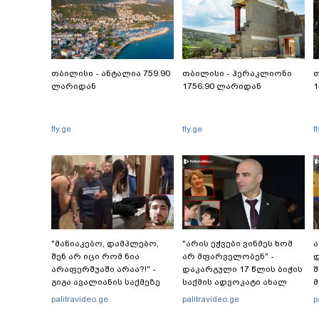
თბილისი - ანტალია 759.90
თბილისი - ჰერაკლიონი
თ
ლარიდან
1756.90 ლარიდან
1
fly.ge
fly.ge
f
"მანიაკებო, დამპლებო,
"არის ეჭვები ვინმეს ხომ
ა
შენ არ იცი რომ ნია
არ მფარველობენ" -
დ
არაფერშუაში არაა?!" -
დაკარგული 17 წლის ბიჭის
შ
გიგა ავალიანის საქმეზე
საქმის ადვოკატი ახალ
მ
ნია იმნაძეს აკავებენ
გარემოებებზე საუბრობს
palitravideo.ge
palitravideo.ge
p