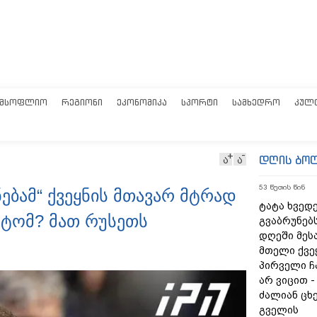
ᲛᲡᲝᲤᲚᲘᲝ
ᲠᲔᲒᲘᲝᲜᲘ
ᲔᲙᲝᲜᲝᲛᲘᲙᲐ
ᲡᲞᲝᲠᲢᲘ
ᲡᲐᲛᲮᲔᲓᲠᲝ
ᲙᲣᲚ
დღის ბო
ა
ა
53 წუთის წინ
ებამ“ ქვეყნის მთავარ მტრად
ტატა ხვედე
ატომ? მათ რუსეთს
გვაბრუნებს
დღეში მეს
მთელი ქვე
პირველი ჩ
არ ვიცით 
ძალიან ცხ
გველის