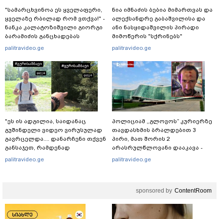
"სა­მარ­ცხვი­ნოა ეს ყვე­ლა­ფე­რი,
ნია იმნაძის ბებია მიმართვას და
ყვე­ლა­ზე რბი­ლად რომ ვთქვა!" -
ალექსანდრე გაბაშვილისა და
ნანკა კალატოზიშვილი გიორგი
ანი ნასყიდაშვილის პირადი
ბარამიძის განცხადებას
მიმოწერის "სქრინებს"
ეხმაურება
ავრცელებს
palitravideo.ge
palitravideo.ge
"ეს ის ადგილია, საიდანაც
პოლიციამ ,,გლოვოს” კურიერზე
გუშინდელი ვიდეო ვირუსულად
თავდასხმის ბრალდებით 3
გავრცელდა.... დანარჩენი თქვენ
პირი, მათ შორის 2
განსაჯეთ, რამდენად
არასრულწლოვანი დააკავა -
შესაძლებელია აქ ადამიანის
შსს ინფორმაციას ავრცელებს
palitravideo.ge
palitravideo.ge
გადავარდნა" - რა კადრებს
აქვეყნებს კობა ახალაძე
მლეთიდან, სადაც 12 წლის წინ
sponsored by
ContentRoom
გურამ დადიანიძე გაუჩინარდა?