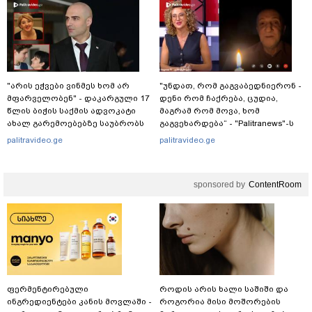
"არის ეჭვები ვინმეს ხომ არ
"უნდათ, რომ გაგვაბედნიერონ -
მფარველობენ" - დაკარგული 17
დენი რომ ჩაქრება, ცუდია,
წლის ბიჭის საქმის ადვოკატი
მაგრამ რომ მოვა, ხომ
ახალ გარემოებებზე საუბრობს
გაგვეხარდება“ - "Palitranews"-ს
პირდეპირ ეთერში გია
palitravideo.ge
palitravideo.ge
ხუხაშვილი სანთლის შუქით
ჩაერთო
sponsored by
ContentRoom
ფერმენტირებული
როდის არის ხალი საშიში და
ინგრედიენტები კანის მოვლაში -
როგორია მისი მოშორების