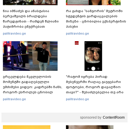
ნია იმნაძეს და ანასტასია
რა გახდა “სამგორის” მეტროში
ბერუაშვილს ბრალდება
სტუდენტის გარდაცვალების
წარედგინათ - რამდენ წლიანი
მიზეზი - ცნობილია ექსპერტიზის
პატიმრობა ემუქრებათ
პასუხი
არასრულწლოვნებს?
palitravideo.ge
palitravideo.ge
ვრცელდება მკვლელობის
"რატომ იყრება პირად
მომენტში გადაღებულლი
მესენჯერში რაღაც გაუგებარი
უმძიმესი ვიდეო: კადრებში ჩანს,
ფოტოები, როგორ დავაღწიო
როგორ ესროლეს ცნობილ
თავი?" - შესაძლებელია თუ არა
"ტიკტოკერს" ლაივის დროს -
ამ ფუნქციის წაშლა?
palitravideo.ge
palitravideo.ge
რას ამბობს მომხდარზე
მექსიკის პოლიცია
sponsored by
ContentRoom