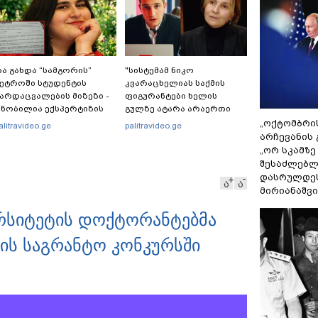
ა გახდა “სამგორის”
"სისტემამ ნიკო
ეტროში სტუდენტის
კვარაცხელიას საქმის
არდაცვალების მიზეზი -
ფიგურანტები ხელის
ნობილია ექსპერტიზის
გულზე ატარა არაერთი
ასუხი
წელი! ხომ არ იცით
„ოქტომბრი
alitravideo.ge
palitravideo.ge
რატომ?! იქნებ იმიტომ
არჩევანის 
რომ თავად დაუკვეთეს?!“
„ორ სკამზე
– ნიკო კვარაცხელიას
შესაძლებლ
დედა განცხადებას
დასრულდეს
ა
ა
ავრცელებს
მირიანაშვ
რსიტეტის დოქტორანტებმა
ის საგრანტო კონკურსში