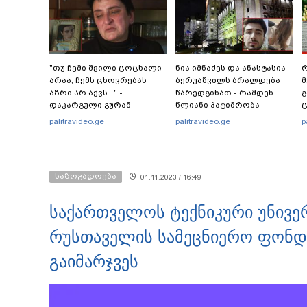
"თუ ჩემი შვილი ცოცხალი
ნია იმნაძეს და ანასტასია
რ
არაა, ჩემს ცხოვრებას
ბერუაშვილს ბრალდება
მ
აზრი არ აქვს..." -
წარედგინათ - რამდენ
გ
დაკარგული გურამ
წლიანი პატიმრობა
ც
დადიანიძის დედის
ემუქრებათ
პ
palitravideo.ge
palitravideo.ge
p
ემოციური მიმართვა
არასრულწლოვნებს?
საზოგადოება
01.11.2023 / 16:49
საქართველოს ტექნიკური უნივე
რუსთაველის სამეცნიერო ფონდ
გაიმარჯვეს