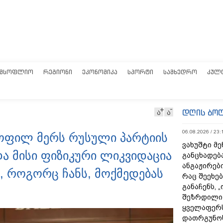
ᲛᲡᲝᲤᲚᲘᲝ
ᲠᲔᲒᲘᲝᲜᲘ
ᲔᲙᲝᲜᲝᲛᲘᲙᲐ
ᲡᲞᲝᲠᲢᲘ
ᲡᲐᲛᲮᲔᲓᲠᲝ
ᲙᲣᲚ
დღის ბო
ა
ა
06.08.2026 / 23:
 ყოფილ მერს რუსული პარტიის
ვახუშტი მე
ა მისი ფიზიკური ლიკვიდაცია
განცხადებ
ანგაჟირები
ა, როგორც ჩანს, მოქმედებას
რაც შეეხებ
განაჩენს, 
შეზრდილი
ყველაფერს
დათრგუნო