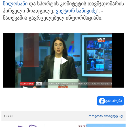
წილოსანი
და სპორტის კომიტეტის თავმჯდომარის
პირველი მოადგილე,
ვიქტორ სანიკიძე
“, -
ნათქვამია გავრცელებულ ინფორმაციაში.
Play
Video
გაზიარება
SS.GE
როგორ მოხვდე აქ