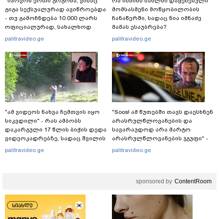
"იპოვონ ერთი გოგონა, ვისაც
რა ისმინს სახლში დაყენებული
გიგა სექსუალურად ავიწროებდა
მომსასმენი მოწყობილობის
- თუ გამოჩნდება 10 000 ლარს
ჩანაწერში, სადაც ნია იმნაძე
ოფიციალურად, სახალხოდ
მამას ესაუბრება?
გადავცემ" - ეკა კუპატაძე
palitravideo.ge
palitravideo.ge
განცხადებას ავრცელებს
"ამ ვიდეოს ნახვა ჩემთვის იყო
"Soos! ამ წუთებში თავს დაესხნენ
სიკვდილი" - რას ამბობს
არასრულწლოვანების და
დაკარგული 17 წლის ბიჭის დედა
სავარაუდოდ არა მარტო
ვიდეოკადრებზე, სადაც შვილის
არასრულწლოვანების ჯგუფი" -
განწირული ვედრების ხმა
რა ინფორმაციას ავრცელებს
palitravideo.ge
palitravideo.ge
ამოიცნო
ადვოკატი?
sponsored by
ContentRoom