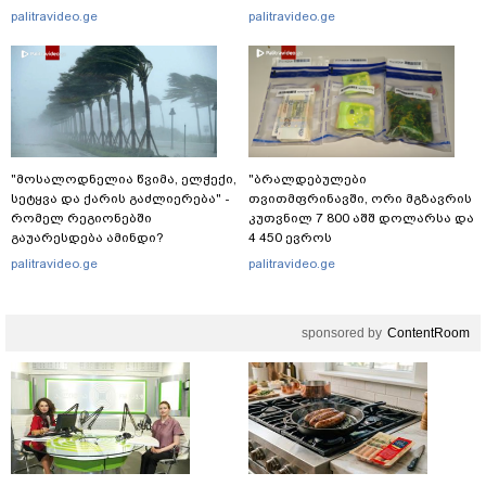
შესახებ" - შსს განცხადებას
გადაღებულ კადრებს აქვეყნებს
palitravideo.ge
palitravideo.ge
ავრცელებს
"მოსალოდნელია წვიმა, ელ­ჭე­ქი,
"ბრალდებულები
სე­ტყვა და ქა­რის გაძ­ლი­ე­რე­ბა" -
თვითმფრინავში, ორი მგზავრის
რომელ რეგიონებში
კუთვნილ 7 800 აშშ დოლარსა და
გაუარესდება ამინდი?
4 450 ევროს
მართლსაწინააღმდეგოდ
palitravideo.ge
palitravideo.ge
დაეუფლნენ" - დანაშაულის რა
დეტალები ხდება ცნობილი?
sponsored by
ContentRoom