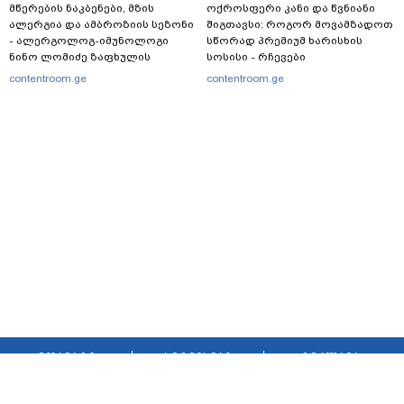
მწერების ნაკბენები, მზის
ოქროსფერი კანი და წვნიანი
ალერგია და ამბროზიის სეზონი
შიგთავსი: როგორ მოვამზადოთ
- ალერგოლოგ-იმუნოლოგი
სწორად პრემიუმ ხარისხის
ნინო ლომიძე ზაფხულის
სოსისი - რჩევები
ალერგიებზე
„შეფმაისტერის“
contentroom.ge
contentroom.ge
ტექნოლოგისგან
მთავარი
სერვისები
რეკლამა
თბილისი, იოსებიძის ქ. 49