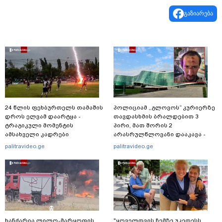
გაზიარება
24 წლის ფეხბურთელს თამაშის
პოლიციამ ,,გლოვოს” კურიერზე
დროს ელვამ დაარტყა -
თავდასხმის ბრალდებით 3
ტრაგიკული მომენტის
პირი, მათ შორის 2
ამსახველი კადრები
არასრულწლოვანი დააკავა -
ტაილანდიდან მედიაში
შსს ინფორმაციას ავრცელებს
palitravideo.ge
palitravideo.ge
ვრცელდება
ხანძარია ლილო-მარყოფის
"ყოველთვის ჩემზე უკეთესს