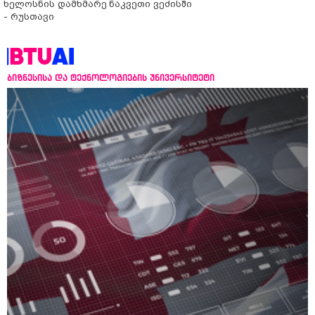
ხელოსნის დამხმარე
ნაკვეთი ვეძისში
- რუსთავი
ბიზნესისა და ტექნოლოგიების უნივერსიტეტი