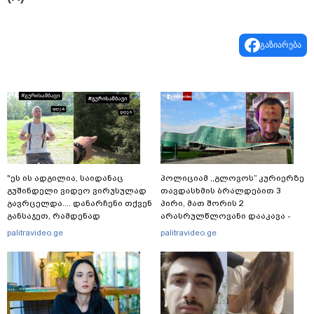
გაზიარება
"ეს ის ადგილია, საიდანაც
პოლიციამ ,,გლოვოს” კურიერზე
გუშინდელი ვიდეო ვირუსულად
თავდასხმის ბრალდებით 3
გავრცელდა.... დანარჩენი თქვენ
პირი, მათ შორის 2
განსაჯეთ, რამდენად
არასრულწლოვანი დააკავა -
შესაძლებელია აქ ადამიანის
შსს ინფორმაციას ავრცელებს
palitravideo.ge
palitravideo.ge
გადავარდნა" - რა კადრებს
აქვეყნებს კობა ახალაძე
მლეთიდან, სადაც 12 წლის წინ
გურამ დადიანიძე გაუჩინარდა?