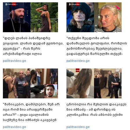
"დღეს ლანას პანაშვიდზე
"თქვენი შეცდომა არის
ვიყავით. ლანას დედამ გვთხოვა,
დანაშაულის ტოლფასი, რომ­ლის
გვეთქვა" - რას წერს
გა­მოს­წო­რე­ბაც შე­უძ­ლე­ბე­ლია,
არქიმანდრიტი ილია
ვა­დას­ტუ­რებ წარ­სულ­ში თქვენ­
თოლორაია სოციალურ
და­მი დიდ პა­ტი­ვის­ცე­მას" - კა
palitravideo.ge
palitravideo.ge
ქსელში?
კუპატაძე ნანუკა ჟორჟოლიანს
"მანიაკებო, დამპლებო, შენ არ
ცნობილია რა მუხლით დააკავეს
იცი რომ ნია არაფერშუაში
ნია იმნაძე - ამ დრომდე ის
არაა?!" - გიგა ავალიანის
კლინიკაშია: რას ამბობს ექიმი
საქმეზე ნია იმნაძეს აკავებენ
palitravideo.ge
palitravideo.ge