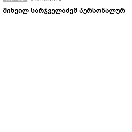
მიხეილ სარჯველაძემ პერსონალურ
მონაცემთა ცენტრალური და
აღმოსავლეთ ევროპის მონაცემთა
დაცვის საზედამხედველო
ორგანოების 22-ე კონფერენციაში
(CEEDPA) მონაწილეობა მიიღო