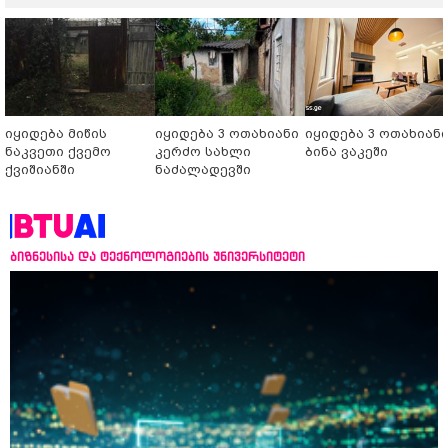
იყიდება მიწის
იყიდება 3 ოთახიანი
იყიდება 3 ოთახიან
ნაკვეთი ქვემო
კერძო სახლი
ბინა ვაკეში
ქვიშიანში
ნაძალადევში
ბიზნესისა და ტექნოლოგიების უნივერსიტეტი