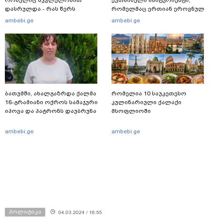
რომელიც მკვლელობით
ქუთაისელი აბიტურიენტი,
დასრულდა - რას წერს
რომელმაც ერთიან ეროვნულ
საერთაშორისო მედია: "მანქანა
გამოცდებზე, ყველა საგანში
ambebi.ge
ambebi.ge
დიდი სიჩქარით შეეჯახა ჟორასა
მაქსიმალური ქულა მიიღო
და რაინდის"
ბათუმში, ახალგაზრდა ქალმა
რომელია 10 საუკეთესო
16-გრამიანი ოქროს სამაჯური
კულინარიული ქალაქი
იპოვა და პატრონს დაუბრუნა
მსოფლიოში
ambebi.ge
ambebi.ge
პოლიტიკა
04.03.2024 / 16:55