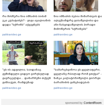
რა მისწერა ნია იმნაძის ბიძამ
ნია იმნაძის ბებია მიმართვას და
ეკა კუპატაძეს? - გიგა ავალიანის
ალექსანდრე გაბაშვილისა და
დედა "სქრინს" აქვეყნებს
ანი ნასყიდაშვილის პირადი
მიმოწერის "სქრინებს"
ავრცელებს
palitravideo.ge
palitravideo.ge
"ეს ის ადგილია, საიდანაც
"სა­მარ­ცხვი­ნოა ეს ყვე­ლა­ფე­რი,
გუშინდელი ვიდეო ვირუსულად
ყვე­ლა­ზე რბი­ლად რომ ვთქვა!" -
გავრცელდა.... დანარჩენი თქვენ
ნანკა კალატოზიშვილი გიორგი
განსაჯეთ, რამდენად
ბარამიძის განცხადებას
შესაძლებელია აქ ადამიანის
ეხმაურება
palitravideo.ge
palitravideo.ge
გადავარდნა" - რა კადრებს
აქვეყნებს კობა ახალაძე
მლეთიდან, სადაც 12 წლის წინ
sponsored by
ContentRoom
გურამ დადიანიძე გაუჩინარდა?