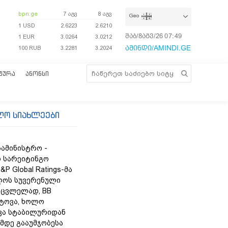
bpn.ge
7 აგვ
8 აგვ
Geo
1 USD
2.6223
2.6210
შაბ/8აგვ/26
07:49:43
1 EUR
3.0264
3.0212
ამინდი/AMINDI.GE
100 RUB
3.2281
3.2024
ᲢᲣᲠᲐ
ᲐᲜᲝᲜᲡᲘ
ლო სიახლეები
სამინისტრო -
 სარეიტინგო
&P Global Ratings-მა
ლოს სუვერენული
უცვლელად, BB
ტოვა, ხოლო
ვა სტაბილურიდან
მდე გააუმჯობესა