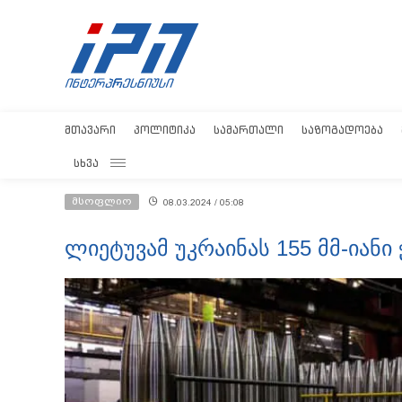
ᲛᲗᲐᲕᲐᲠᲘ
ᲞᲝᲚᲘᲢᲘᲙᲐ
ᲡᲐᲛᲐᲠᲗᲐᲚᲘ
ᲡᲐᲖᲝᲒᲐᲓᲝᲔᲑᲐ
ᲡᲮᲕᲐ
მსოფლიო
08.03.2024 / 05:08
ლიეტუვამ უკრაინას 155 მმ-იანი