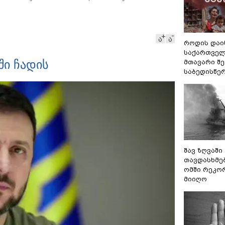
ახალხოდ გადავცემ" - ეკა
უპატაძე განცხადებას
ავრცელებს
ა
ა
როდის დაი
საქართველ
ი ჩადის
მთავარი შ
საბედისწე
შავ ზღვაში
თავდასხმე
ომში რეკო
მიიღო