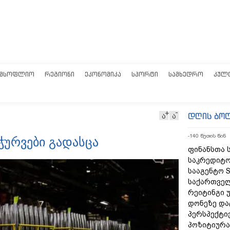
ᲛᲡᲝᲤᲚᲘᲝ
ᲠᲔᲒᲘᲝᲜᲘ
ᲔᲙᲝᲜᲝᲛᲘᲙᲐ
ᲡᲞᲝᲠᲢᲘ
ᲡᲐᲛᲮᲔᲓᲠᲝ
ᲙᲣᲚ
დღის ბო
ა
ა
-140 წუთის წინ
 ჭურვები გადასცა
ფინანსთა 
საკრედიტო
სააგენტო S
საქართვე
რეიტინგი 
დონეზე და
პერსპექტი
პოზიტიურა