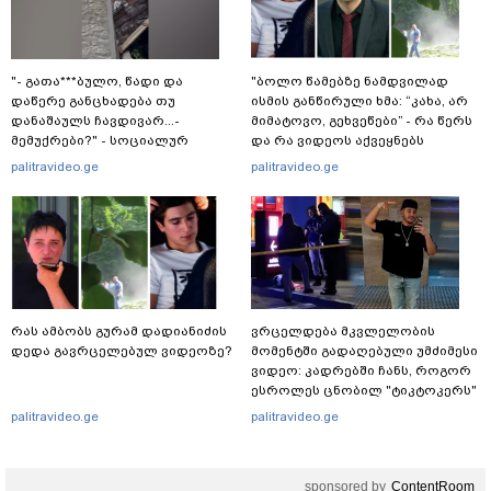
"- გათა***ბულო, წადი და
"ბოლო წამებზე ნამდვილად
დაწერე განცხადება თუ
ისმის განწირული ხმა: “კახა, არ
დანაშაულს ჩავდივარ...-
მიმატოვო, გეხვეწები” - რა წერს
მემუქრები?" - სოციალურ
და რა ვიდეოს აქვეყნებს
ქსელში სკანდალური კადრები
ადვოკატი, ტარიელ კაკაბაძე?
palitravideo.ge
palitravideo.ge
ვრცელდება
რას ამბობს გურამ დადიანიძის
ვრცელდება მკვლელობის
დედა გავრცელებულ ვიდეოზე?
მომენტში გადაღებული უმძიმესი
ვიდეო: კადრებში ჩანს, როგორ
ესროლეს ცნობილ "ტიკტოკერს"
ლაივის დროს - რას ამბობს
palitravideo.ge
palitravideo.ge
მომხდარზე მექსიკის პოლიცია
sponsored by
ContentRoom