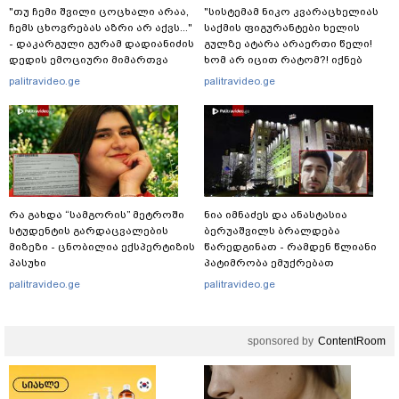
"თუ ჩემი შვილი ცოცხალი არაა,
"სისტემამ ნიკო კვარაცხელიას
ჩემს ცხოვრებას აზრი არ აქვს..."
საქმის ფიგურანტები ხელის
- დაკარგული გურამ დადიანიძის
გულზე ატარა არაერთი წელი!
დედის ემოციური მიმართვა
ხომ არ იცით რატომ?! იქნებ
იმიტომ რომ თავად
palitravideo.ge
palitravideo.ge
დაუკვეთეს?!“ – ნიკო
კვარაცხელიას დედა
განცხადებას ავრცელებს
რა გახდა “სამგორის” მეტროში
ნია იმნაძეს და ანასტასია
სტუდენტის გარდაცვალების
ბერუაშვილს ბრალდება
მიზეზი - ცნობილია ექსპერტიზის
წარედგინათ - რამდენ წლიანი
პასუხი
პატიმრობა ემუქრებათ
არასრულწლოვნებს?
palitravideo.ge
palitravideo.ge
sponsored by
ContentRoom