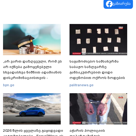
გაზიარება
„არ ვართ დაზღვეული, რომ ეს
საგამოძიებო სამსახურმა
არ იქნება გამოყენებული
საბაჟო საზღვარზე
სხვადასხვა ნიშნით ადამიანის
განსაკუთრებით დიდი
დისკრიმინაციისთვის -
ოდენობით ოქროს ზოდების
განათლების სისტემა დიდი
უკანონოდ გადმოტანის ფაქტზე
bpn.ge
palitranews.ge
უფსკრულისკენ მიდის“
ერთი პირი დააკავა
2026 წლის ყველაზე გაყიდვადი
აჭარის პოლიციის