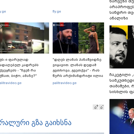
ხარვეზი თუ
არაპროფეს
ly.ge
fly.ge
სანდრო თ
ანალიზი
უს-ი ფარულად
"დღეს ლანას პანაშვიდზე
გადაღებულ კადრებს
ვიყავით. ლანას დედამ
ქვეყნებს - "ჩვენ რა
გვთხოვა, გვეთქვა" - რას
ჩაკეტილი 
ქნათ, ბიჭო, ამაზე?"
წერს არქიმანდრიტი ილია
სამკუთხედ
თოლორაია სოციალურ
alitravideo.ge
palitravideo.ge
თამაშები,
ქსელში?
სისხლის ფ
ა
ა
რალური გზა გაიხსნა