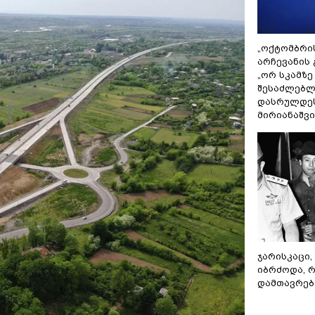
„ოქტომბრი
არჩევანის 
„ორ სკამზე
შესაძლებლ
დასრულდეს
მირიანაშვ
ჯარისკაცი,
იბრძოდა, 
დამთავრები