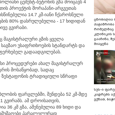
ზოლიანი ცემენტ-ბეტონის გზა მოიცავს 4
ოთის პროექტის შორაპანი-არგვეთას
სწინებულია 14.7 კმ-იანი ჩქაროსნული
ცნობილია 
აოების 80% დასრულებულია - 17 ხიდიდან
პატიმრობა 
ივე გვირაბი.
რომელმაც 
კლინიკის 
ც მაგისტრალური გზის ყველა
გააჩინა, შ
მიაყენა
 საგზაო უსაფრთხოების სტანდარტს და
ფერხებელ გადაადგილებას.
ამისი პროცედურები ახალ მაგისტრალურ
ტრის მოსაწყობად, სადაც
ი ზესტაფონის ტრადიციული სწრაფი
სუს-ი ფარ
ლობის ფარგლებში, შენდება 52 კმ-მდე
კადრებს აქ
ვქნათ, ბიჭო
1 გვირაბს. ამ დროისათვის,
ა 36 კმ გზა, აშენებულია 89 ხიდი და
 სამუშაოები პარალელურად