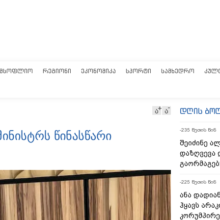
ᲛᲡᲝᲤᲚᲘᲝ
ᲠᲔᲒᲘᲝᲜᲘ
ᲔᲙᲝᲜᲝᲛᲘᲙᲐ
ᲡᲞᲝᲠᲢᲘ
ᲡᲐᲛᲮᲔᲓᲠᲝ
ᲙᲣᲚ
დღის ბო
ა
ა
-235 წუთის წინ
ინისტრს წინასწარი
შეიძინე ა
დაზღვევა 
გაორმაგებ
-225 წუთის წინ
ანა დადიან
ჰყავს არა
კორუმპირე