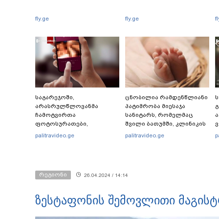
fly.ge
fly.ge
f
საგარეჯოში,
ცნობილია რამდენწლიანი
ს
არასრულწლოვანმა
პატიმრობა მიესაჯა
ჩამოტვირთა
სანიტარს, რომელმაც
ა
ფოტოსურათები,
შვილი ბათუმში, კლინიკის
ვ
დაამონტაჟა, მიანიჭა
საპირფარეშოში გააჩინა,
palitravideo.ge
palitravideo.ge
p
პორნოგრაფიული
შემდეგ კი დაზიანებები
იერსახე და
მიაყენა
შეურაცხმყოფელ
ტექსტებთან ერთად
რეგიონი
26.04.2024 / 14:14
გაავრცელა - შსს
ბრალდებულის დაკავების
კადრებს აქვეყნებს
ზესტაფონის შემოვლითი მაგისტ