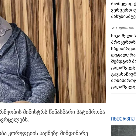
რომელიც ქ
ვერცერთ 
პასუხისმგ
-216 წუთის წინ
ნიკა მელია
პროკურორი
ჩავიბარებ
დეტალურად
შემდგომ მ
გადაწყვეტ
გავასაჩივ
მოსამართ
გადაწყვეტ
ნეობის მინისტრს წინასწარი პატიმრობა
ინტერვიუ
 ავრცელებს.
ბა კორუფციის საქმეზე მიმდინარე