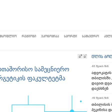
ᲛᲡᲝᲤᲚᲘᲝ
ᲠᲔᲒᲘᲝᲜᲘ
ᲔᲙᲝᲜᲝᲛᲘᲙᲐ
ᲡᲞᲝᲠᲢᲘ
ᲡᲐᲛᲮᲔᲓᲠᲝ
ᲙᲣᲚ
დღის ბო
ა
ა
-65 წუთის წინ
ერთაშორისო სამეცნიერო
ადვოკატის
რგეტიკის ფაკულტეტმა
თბილისში 
დავით დვა
დაესხნენ
-49 წუთის წინ
თბილისის 
პეკინისა დ