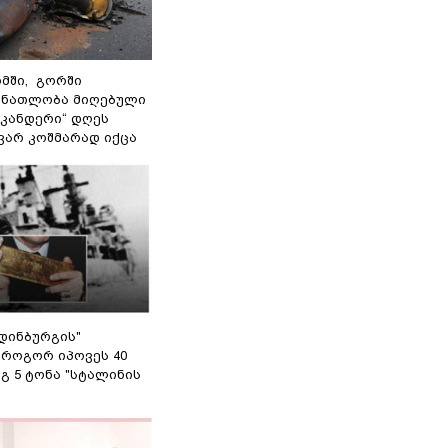
მში, გორში
 ნათლობა მიღებული
სკანდერი“ დღეს
ვარ კოშმარად იქცა
დინბურგის"
 როგორ იპოვეს 40
გ 5 ტონა "სტალინის