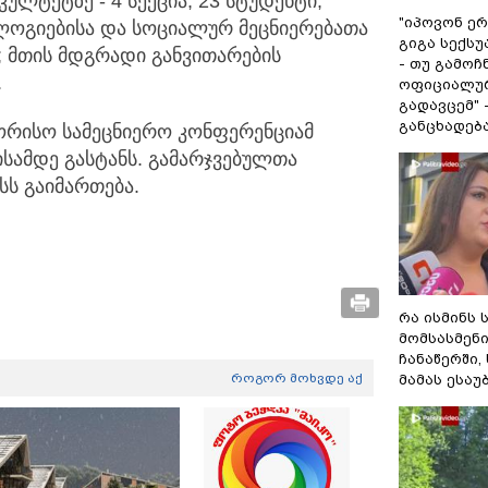
ულტეტზე - 4 სექცია, 23 სტუდენტი;
"იპოვონ ერ
ლოგიებისა და სოციალურ მეცნიერებათა
გიგა სექს
ი; მთის მდგრადი განვითარების
- თუ გამოჩ
.
ოფიციალურ
გადავცემ" 
განცხადებ
შორისო სამეცნიერო კონფერენციამ
ისამდე გასტანს. გამარჯვებულთა
სს გაიმართება.
რა ისმინს 
მომსასმენ
ჩანაწერში,
როგორ მოხვდე აქ
მამას ესაუ