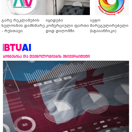
გარე რეკლამების
იყიდება
ავტო
ხელოსნის დამხმარე
კომერციული ფართი
მარეგულირებელი
- რუსთავი
დიდ დიღომში
(სტაიანჩიკი)
ბიზნესისა და ტექნოლოგიების უნივერსიტეტი