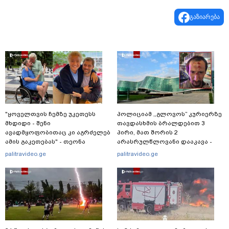
გაზიარება
"ყოველთვის ჩემზე უკეთესს
პოლიციამ ,,გლოვოს” კურიერზე
მხდიდი - შენი
თავდასხმის ბრალდებით 3
ავადმყოფობითაც კი აგრძელებ
პირი, მათ შორის 2
ამის გაკეთებას" - თეონა
არასრულწლოვანი დააკავა -
კონტრიძე მეუღლეს ემოციურ
შსს ინფორმაციას ავრცელებს
palitravideo.ge
palitravideo.ge
"პოსტს" უძღვნის