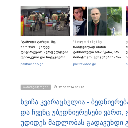
"გამოდი გარეთ, შე,
"ბოლო წამებზე
ნა***რო... კიდევ
ნამდვილად ისმის
მ
დაგარტყამ" - ვრცელდება
განწირული ხმა: “კახა, არ
უ
ფიზიკური და სიტყვიერი
მიმატოვო, გეხვეწები” - რა
ჩ
დაპირისპირების კადრები
წერს და რა ვიდეოს
ც
palitravideo.ge
palitravideo.ge
p
სუპერმარკეტიდან
აქვეყნებს ადვოკატი,
ლ
ტარიელ კაკაბაძე?
ა
მ
საზოგადოება
27.06.2024 / 01:26
ხვიჩა კვარაცხელია - ბედნიერე
და ჩვენც უბედნიერესები ვართ, 
უდიდეს მადლობას გადავუხდი 