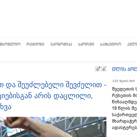
ᲛᲡᲝᲤᲚᲘᲝ
ᲠᲔᲒᲘᲝᲜᲘ
ᲔᲙᲝᲜᲝᲛᲘᲙᲐ
ᲡᲞᲝᲠᲢᲘ
ᲡᲐᲛᲮᲔᲓᲠᲝ
ᲙᲣᲚ
დღის ბო
ა
ა
-232 წუთის წინ
ეთ და შეუძლებელი შევძელით -
შვედეთის ს
იებისგან არის დაცლილი,
რუსეთის მ
წინააღმდე
ხვა
18 წლის შ
საქართველ
მხარდაჭერ
ადასტურებ