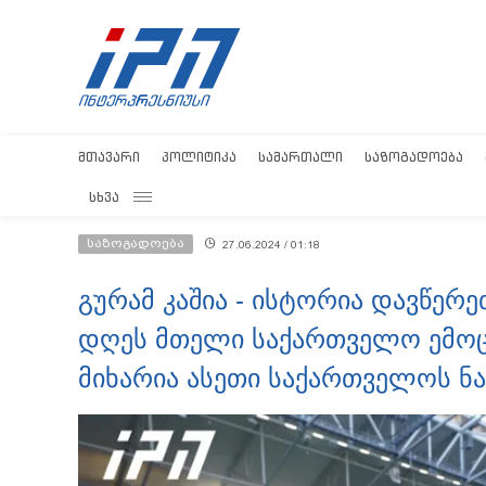
ᲛᲗᲐᲕᲐᲠᲘ
ᲞᲝᲚᲘᲢᲘᲙᲐ
ᲡᲐᲛᲐᲠᲗᲐᲚᲘ
ᲡᲐᲖᲝᲒᲐᲓᲝᲔᲑᲐ
ᲡᲮᲕᲐ
საზოგადოება
27.06.2024 / 01:18
გურამ კაშია - ისტორია დავწერ
დღეს მთელი საქართველო ემოც
მიხარია ასეთი საქართველოს ნა