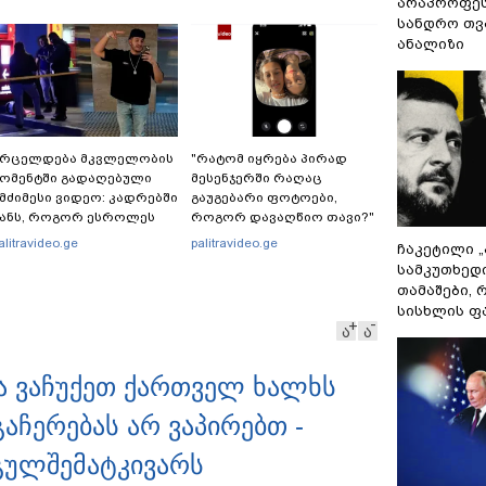
არაპროფეს
სანდრო თ
ანალიზი
ვრცელდება მკვლელობის
"რატომ იყრება პირად
ომენტში გადაღებული
მესენჯერში რაღაც
მძიმესი ვიდეო: კადრებში
გაუგებარი ფოტოები,
ანს, როგორ ესროლეს
როგორ დავაღწიო თავი?"
ნობილ "ტიკტოკერს"
- შესაძლებელია თუ არა ამ
alitravideo.ge
palitravideo.ge
ჩაკეტილი 
აივის დროს - რას
ფუნქციის წაშლა?
სამკუთხედ
მბობს მომხდარზე
თამაშები,
ექსიკის პოლიცია
სისხლის ფ
ა
ა
ბა ვაჩუქეთ ქართველ ხალხს
გაჩერებას არ ვაპირებთ -
გულშემატკივარს