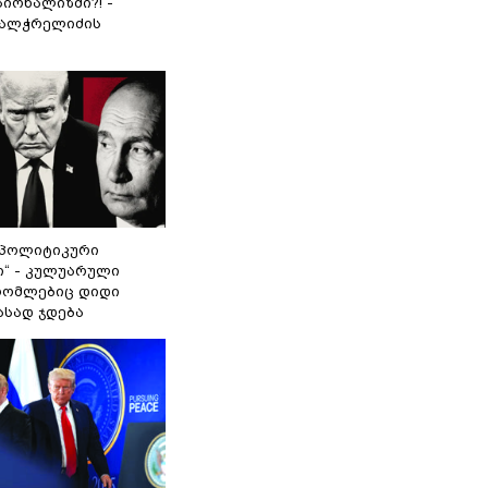
იონალიზმი?! -
ვალჭრელიძის
„პოლიტიკური
ი“ - კულუარული
 რომლებიც დიდი
ასად ჯდება