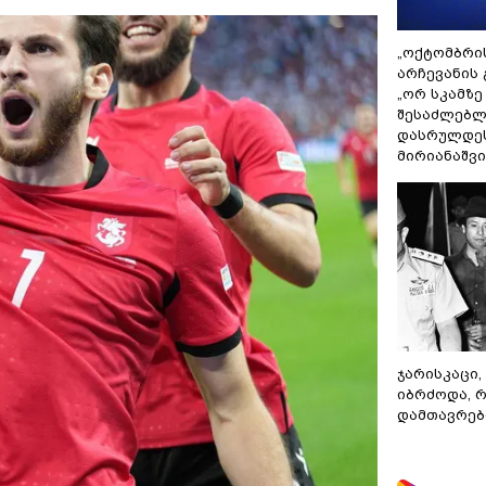
„ოქტომბრი
არჩევანის 
„ორ სკამზე
შესაძლებლ
დასრულდეს
მირიანაშვ
ჯარისკაცი,
იბრძოდა, 
დამთავრები