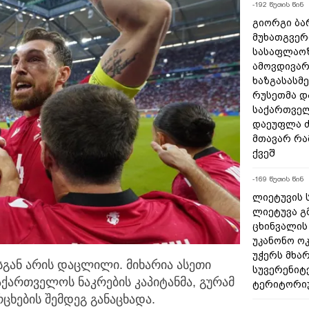
-192 წუთის წინ
გიორგი ბარ
მუხათგვერ
სასაფლაოზ
ამოვდივარ
ხაზგასასმ
რუსეთმა დ
საქართვე
დაეუფლა 
მთავარ რამ
ქვეშ
-169 წუთის წინ
ლიეტუვის ს
ლიეტუვა გ
ცხინვალის
უკანონო ო
უჭერს მხა
გან არის დაცლილი. მიხარია ასეთი
სუვერენიტ
 საქართველოს
ნაკრების კაპიტანმა, გურამ
ტერიტორი
ცხების შემდეგ განაცხადა.