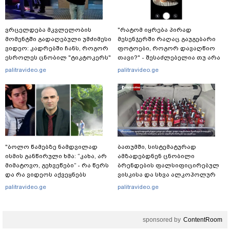
ვრცელდება მკვლელობის
"რატომ იყრება პირად
მომენტში გადაღებული უმძიმესი
მესენჯერში რაღაც გაუგებარი
ვიდეო: კადრებში ჩანს, როგორ
ფოტოები, როგორ დავაღწიო
ესროლეს ცნობილ "ტიკტოკერს"
თავი?" - შესაძლებელია თუ არა
ლაივის დროს - რას ამბობს
ამ ფუნქციის წაშლა?
palitravideo.ge
palitravideo.ge
მომხდარზე მექსიკის პოლიცია
"ბოლო წამებზე ნამდვილად
ბათუმში, სისტემატურად
ისმის განწირული ხმა: “კახა, არ
ამზადებდნენ ცნობილი
მიმატოვო, გეხვეწები” - რა წერს
ბრენდების ფალსიფიცირებულ
და რა ვიდეოს აქვეყნებს
ვისკისა და სხვა ალკოჰოლურ
ადვოკატი, ტარიელ კაკაბაძე?
სასმელებს - რა დეტალებს
palitravideo.ge
palitravideo.ge
ასაჯაროებს ფინანსთა
სამინისტროს საგამოძიებო
სამსახური?
sponsored by
ContentRoom