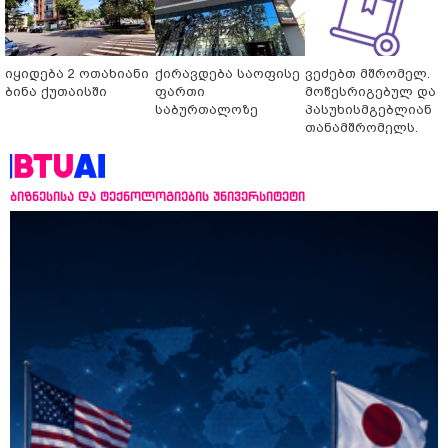
იყიდება 2 ოთახიანი
ქირავდება საოფისე
ვეძებთ მშრომელ.
ბინა ქუთაისში
ფართი
მოწესრიგებულ და
საბურთალოზე
პასუხისმგებლიან
თანამშრომელს.
ბიზნესისა და ტექნოლოგიების უნივერსიტეტი