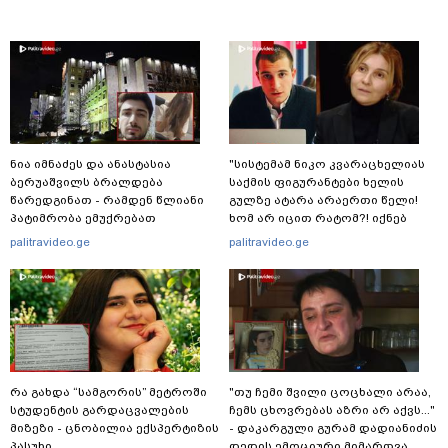
ნია იმნაძეს და ანასტასია
"სისტემამ ნიკო კვარაცხელიას
ბერუაშვილს ბრალდება
საქმის ფიგურანტები ხელის
წარედგინათ - რამდენ წლიანი
გულზე ატარა არაერთი წელი!
პატიმრობა ემუქრებათ
ხომ არ იცით რატომ?! იქნებ
არასრულწლოვნებს?
იმიტომ რომ თავად
palitravideo.ge
palitravideo.ge
დაუკვეთეს?!“ – ნიკო
კვარაცხელიას დედა
განცხადებას ავრცელებს
რა გახდა “სამგორის” მეტროში
"თუ ჩემი შვილი ცოცხალი არაა,
სტუდენტის გარდაცვალების
ჩემს ცხოვრებას აზრი არ აქვს..."
მიზეზი - ცნობილია ექსპერტიზის
- დაკარგული გურამ დადიანიძის
პასუხი
დედის ემოციური მიმართვა