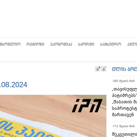
ᲛᲡᲝᲤᲚᲘᲝ
ᲠᲔᲒᲘᲝᲜᲘ
ᲔᲙᲝᲜᲝᲛᲘᲙᲐ
ᲡᲞᲝᲠᲢᲘ
ᲡᲐᲛᲮᲔᲓᲠᲝ
ᲙᲣᲚ
დღის ბო
ა
ა
-185 წუთის წინ
08.2024
„თავისუფლ
პატიმრებს
„შაბათის 
საპროტეს
მართავენ
-172 წუთის წინ
შეკვეთილი