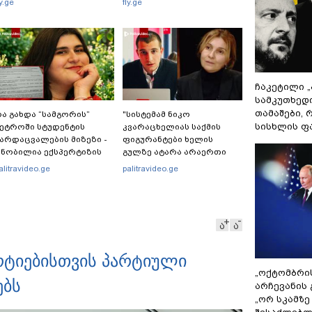
ly.ge
fly.ge
ჩაკეტილი 
სამკუთხედ
თამაშები,
ა გახდა “სამგორის”
"სისტემამ ნიკო
სისხლის ფ
ეტროში სტუდენტის
კვარაცხელიას საქმის
არდაცვალების მიზეზი -
ფიგურანტები ხელის
ნობილია ექსპერტიზის
გულზე ატარა არაერთი
ასუხი
წელი! ხომ არ იცით
alitravideo.ge
palitravideo.ge
რატომ?! იქნებ იმიტომ
რომ თავად დაუკვეთეს?!“
– ნიკო კვარაცხელიას
დედა განცხადებას
ა
ა
ავრცელებს
რტიებისთვის პარტიული
„ოქტომბრი
ებს
არჩევანის 
„ორ სკამზე