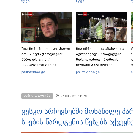
fly.ge
fly.ge
f
"თუ ჩემი შვილი ცოცხალი
ნია იმნაძეს და ანასტასია
რ
არაა, ჩემს ცხოვრებას
ბერუაშვილს ბრალდება
მ
აზრი არ აქვს..." -
წარედგინათ - რამდენ
გ
დაკარგული გურამ
წლიანი პატიმრობა
ც
დადიანიძის დედის
ემუქრებათ
პ
palitravideo.ge
palitravideo.ge
p
ემოციური მიმართვა
არასრულწლოვნებს?
საზოგადოება
21.08.2024 / 11:19
ცესკო არჩევნებში მონაწილე პა
სიების წარდგენის წესებს აქვეყნ