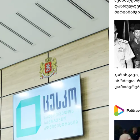
შესაძლებლ
დასრულდეს
მირიანაშვ
ჯარისკაცი,
იბრძოდა, 
დამთავრები