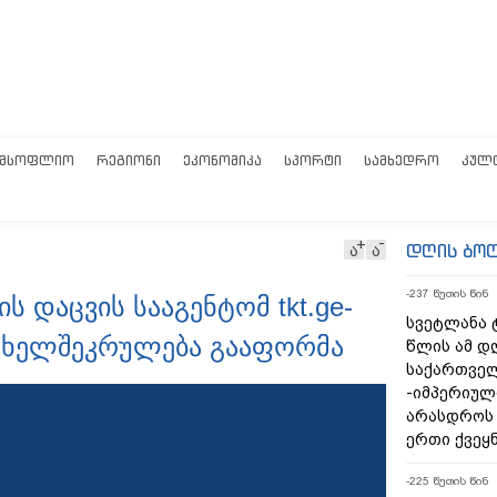
ᲛᲡᲝᲤᲚᲘᲝ
ᲠᲔᲒᲘᲝᲜᲘ
ᲔᲙᲝᲜᲝᲛᲘᲙᲐ
ᲡᲞᲝᲠᲢᲘ
ᲡᲐᲛᲮᲔᲓᲠᲝ
ᲙᲣᲚ
დღის ბო
ა
ა
-237 წუთის წინ
 დაცვის სააგენტომ tkt.ge-
სვეტლანა ტ
 ხელშეკრულება გააფორმა
წლის ამ დ
საქართველ
-იმპერიულ
არასდროს
ერთი ქვეყ
-225 წუთის წინ