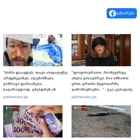
გაზიარება
"ძირს დააგდეს, თავი ასფალტზე
"ფოტოსურათი, რომელზეც
არტყმევინეს, აღენიშნება
ახლა ვისაუბრებ, ნია იმნაძის
უამრავი დაზიანება...
ერთ-ერთმა მეგობარმა
სავარაუდოდ, ეძებდნენ ან
გამომიგზავნა..." - ეკა კუპატაძე
დებდნენ ნარკოტიკს" - რას
palitravideo.ge
palitravideo.ge
ჰყვება ადვოკატი კურიერზე,
რომელსაც
არასრულწლოვანები
ფიზიკურად გაუსწორდნენ?