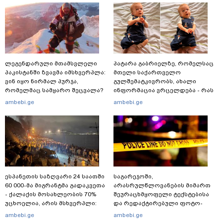
ლეგენდარული მთამსვლელი
პატარა გაბრიელზე, რომელსაც
პაკისტანში ზვავმა იმსხვერპლა:
მთელი საქართველო
ვინ იყო ნირმალ პურჯა,
გულშემატკივრობს, ახალი
რომელმაც სამყარო შეცვალა?
ინფორმაცია ვრცელდება - რას
წერს ბიჭუნას დედა?
ambebi.ge
ambebi.ge
ესპანეთის საზღვარი 24 საათში
საგარეჯოში,
60 000-მა მიგრანტმა გადაკვეთა
არასრულწლოვანების მიმართ
- ქალაქის მოსახლეობის 70%
შეურაცხმყოფელი ტექსტებისა
უცხოელია, არის მსხვერპლი:
და რედაქტირებული ფოტო-
ბოლო ცნობები სეუტადან,
ვიდეომასალის გავრცელების
ambebi.ge
ambebi.ge
სადაც ადგილობრივებს ქუჩაში
ფაქტზე, შსს განცხადებას