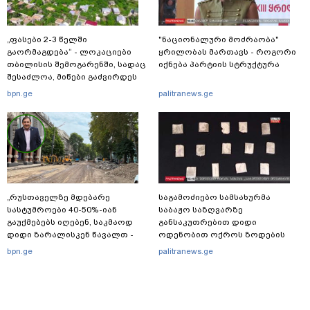
„ფასები 2-3 წელში
"ნაციონალური მოძრაობა"
გაორმაგდება“ - ლოკაციები
ყრილობას მართავს - როგორი
თბილისის შემოგარენში, სადაც
იქნება პარტიის სტრუქტურა
შესაძლოა, მიწები გაძვირდეს
bpn.ge
palitranews.ge
„რუსთაველზე მდებარე
საგამოძიებო სამსახურმა
სასტუმროები 40-50%-იან
საბაჟო საზღვარზე
გაუქმებებს იღებენ, საკმაოდ
განსაკუთრებით დიდი
დიდი ზარალისკენ წავალთ -
ოდენობით ოქროს ზოდების
მეგონა, ვიღაც მოიფიქრებდა
უკანონოდ გადმოტანის ფაქტზე
bpn.ge
palitranews.ge
და ბიზნესს შეხვდებოდა“
ერთი პირი დააკავა