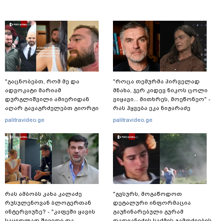
"გაცნობებთ, რომ მე და
"როცა თემურმა პირველად
ადვოკატი მარიამ
მნახა, ჯერ კიდევ ნიკოს ცოლი
დურგლიშვილი ამიერიდან
ვიყავი... მითხრეს, მოეწონეო" -
აღარ გავაგრძელებთ გიორგი
რას ჰყვება ეკა ნიჟარაძე
ჭიღლაძის ინტერესების დაცვას"
ცნობილ ბიზნესმენთან
palitravideo.ge
palitravideo.ge
- ადვოკატი ლაშა კაპანაძე
ურთიერთობაზე?
განცხადებას ავრცელებს
რას ამბობს კახა კალაძე
"გვსურს, მოგაწოდოთ
რუსულენოვან ბლოგერთან
დეტალური ინფორმაცია
ინტერვიუზე? - "კაფეში ყავის
გაუჩინარებული გურამ
საყიდლად შევედი და
დადიანიძის საქმის გამოძიების