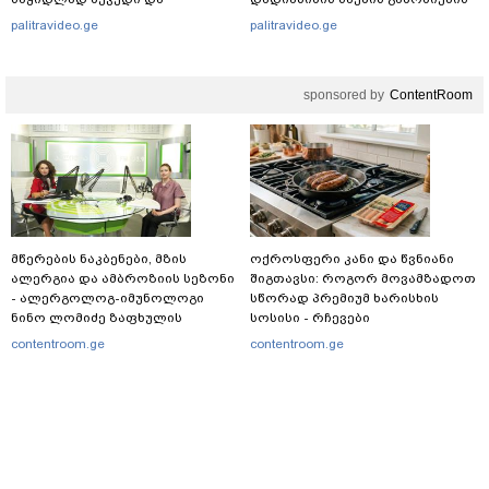
შემთხვევით შევხვდი ამ
შესახებ" - შსს განცხადებას
palitravideo.ge
palitravideo.ge
ქალბატონს"
ავრცელებს
sponsored by
ContentRoom
მწერების ნაკბენები, მზის
ოქროსფერი კანი და წვნიანი
ალერგია და ამბროზიის სეზონი
შიგთავსი: როგორ მოვამზადოთ
- ალერგოლოგ-იმუნოლოგი
სწორად პრემიუმ ხარისხის
ნინო ლომიძე ზაფხულის
სოსისი - რჩევები
ალერგიებზე
„შეფმაისტერის“
contentroom.ge
contentroom.ge
ტექნოლოგისგან