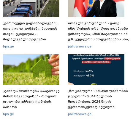
„ქართველი გადამზიდავების
ირაკლი კირცხალია - გარე
დეფიციტი კომპანიებისთვის
ინტერესებს არაერთი ადამიანი
თავის ტკივილია -
ემსახურება, ამის მაგალითია იმ
მაღალკვალიფიციური
ე.წ. კულტურის მოღვაწეების სია,
მძღოლები გადიან და
რომლებიც 2008-2022 წლებში
bpn.ge
palitranews.ge
საქმდებიან ევროპაში“
რუსეთში საქმიანობას არ
ერიდებოდნენ, მათ შორის
არიან “სუხიშვილები”, ნიკოლოზ
რაჭველი და პაატა ბურჭულაძე
„გაჩნდა მოთხოვნა სააგარაკე
„სოციალური სამართლიანობის
მიწის ნაკვეთებზე“ - როგორ
ცენტრი“ - 2014 წელთან
იცვლება უძრავი ქონების
შედარებით, 2024 წელს
ბაზარი
ეკონომიკურად აქტიური
მოსახლეობის წილი 63.7%-დან
bpn.ge
palitranews.ge
55.6%-მდე შემცირდა