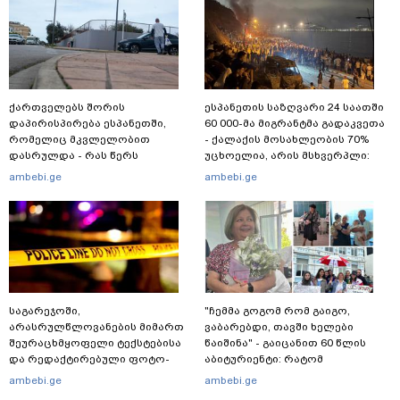
ქართველებს შორის
ესპანეთის საზღვარი 24 საათში
დაპირისპირება ესპანეთში,
60 000-მა მიგრანტმა გადაკვეთა
რომელიც მკვლელობით
- ქალაქის მოსახლეობის 70%
დასრულდა - რას წერს
უცხოელია, არის მსხვერპლი:
საერთაშორისო მედია: "მანქანა
ბოლო ცნობები სეუტადან,
ambebi.ge
ambebi.ge
დიდი სიჩქარით შეეჯახა ჟორასა
სადაც ადგილობრივებს ქუჩაში
და რაინდის"
გასვლის ეშინიათ
საგარეჯოში,
"ჩემმა გოგომ რომ გაიგო,
არასრულწლოვანების მიმართ
ვაბარებდი, თავში ხელები
შეურაცხმყოფელი ტექსტებისა
წაიშინა" - გაიცანით 60 წლის
და რედაქტირებული ფოტო-
აბიტურიენტი: რატომ
ვიდეომასალის გავრცელების
გადაწყვიტა ბაგრატიონთა
ambebi.ge
ambebi.ge
ფაქტზე, შსს განცხადებას
შთამომავალმა პედაგოგმა