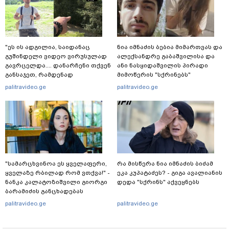
"ეს ის ადგილია, საიდანაც
ნია იმნაძის ბებია მიმართვას და
გუშინდელი ვიდეო ვირუსულად
ალექსანდრე გაბაშვილისა და
გავრცელდა.... დანარჩენი თქვენ
ანი ნასყიდაშვილის პირადი
განსაჯეთ, რამდენად
მიმოწერის "სქრინებს"
შესაძლებელია აქ ადამიანის
ავრცელებს
palitravideo.ge
palitravideo.ge
გადავარდნა" - რა კადრებს
აქვეყნებს კობა ახალაძე
მლეთიდან, სადაც 12 წლის წინ
გურამ დადიანიძე გაუჩინარდა?
"სა­მარ­ცხვი­ნოა ეს ყვე­ლა­ფე­რი,
რა მისწერა ნია იმნაძის ბიძამ
ყვე­ლა­ზე რბი­ლად რომ ვთქვა!" -
ეკა კუპატაძეს? - გიგა ავალიანის
ნანკა კალატოზიშვილი გიორგი
დედა "სქრინს" აქვეყნებს
ბარამიძის განცხადებას
ეხმაურება
palitravideo.ge
palitravideo.ge