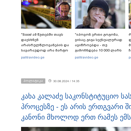
"Soos! ამ წუთებში თავს
"იპოვონ ერთი გოგონა,
რ
დაესხნენ
ვისაც გიგა სექსუალურად
დ
არასრულწლოვანების და
ავიწროებდა - თუ
სავარაუდოდ არა მარტო
გამოჩნდება 10 000 ლარს
ჩ
არასრულწლოვანების
ოფიციალურად,
ი
palitravideo.ge
palitravideo.ge
p
ჯგუფი" - რა ინფორმაციას
სახალხოდ გადავცემ" - ეკა
ავრცელებს ადვოკატი?
კუპატაძე განცხადებას
ავრცელებს
პოლიტიკა
30.08.2024 / 14:35
კახა კალაძე საკონსტიტუციო ს
პროცესზე - ეს არის ერთგვარი შ
კანონი მხოლოდ ერთ რამეს ემსა