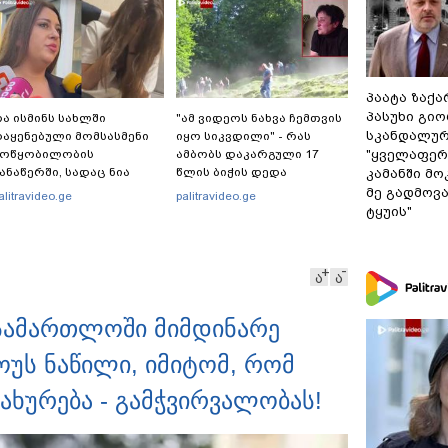
პაატა ზაქა
პასუხი გიო
ა ისმინს სახლში
"ამ ვიდეოს ნახვა ჩემთვის
სკანდალურ
აყენებული მომსასმენი
იყო სიკვდილი" - რას
"ყველაფერი
მოწყობილობის
ამბობს დაკარგული 17
ანაწერში, სადაც ნია
წლის ბიჭის დედა
კამანში მ
მნაძე მამას ესაუბრება?
ვიდეოკადრებზე, სადაც
მე გადმოვას
alitravideo.ge
palitravideo.ge
შვილის განწირული
ტყუის"
ვედრების ხმა ამოიცნო
ა
ა
ასამართლოში მიმდინარე
ოუს ნაწილი, იმიტომ, რომ
ხურება - გამჭვირვალობას!