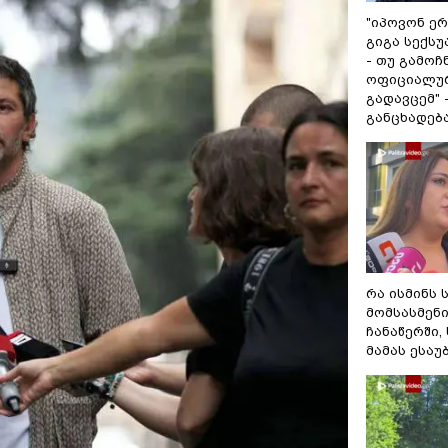
"იპოვონ ერ
გიგა სექს
- თუ გამოჩ
ოფიციალურ
გადავცემ" 
განცხადებ
რა ისმინს 
მომსასმენ
ჩანაწერში,
მამას ესაუ