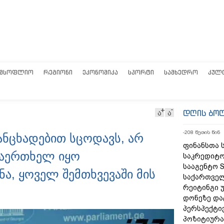
ᲛᲡᲝᲤᲚᲘᲝ
ᲠᲔᲒᲘᲝᲜᲘ
ᲔᲙᲝᲜᲝᲛᲘᲙᲐ
ᲡᲞᲝᲠᲢᲘ
ᲡᲐᲛᲮᲔᲓᲠᲝ
ᲙᲣᲚ
დღის ბო
ა
ა
-208 წუთის წინ
ანცხადებით სცოდავს, არ
ფინანსთა 
არაერთხელ იყო
საკრედიტო
სააგენტო S
ნა, ყოველ შემთხვევაში მის
საქართვე
რეიტინგი 
დონეზე და
პერსპექტი
პოზიტიურა