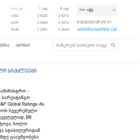
bpn.ge
7 აგვ
8 აგვ
Geo
USD
2.6223
2.6210
შაბ/8აგვ/26
06:41:22
EUR
3.0264
3.0212
ამინდი/AMINDI.GE
RUB
3.2281
3.2024
ᲢᲣᲠᲐ
ᲐᲜᲝᲜᲡᲘ
ლო სიახლეები
სამინისტრო -
 სარეიტინგო
&P Global Ratings-მა
ლოს სუვერენული
უცვლელად, BB
ტოვა, ხოლო
ვა სტაბილურიდან
მდე გააუმჯობესა