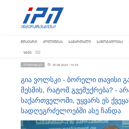
ᲛᲗᲐᲕᲐᲠᲘ
ᲞᲝᲚᲘᲢᲘᲙᲐ
ᲡᲐᲛᲐᲠᲗᲐᲚᲘ
ᲡᲐᲖᲝᲒᲐᲓᲝᲔᲑᲐ
ᲡᲮᲕᲐ
პოლიტიკა
30.08.2024 / 14:24
გია ვოლსკი - ბორელი თავისი გ
მესმის, რატომ გვემუქრება? - 
საქართველოში, უყვარს ეს ქვეყა
სადღეგრძელოებში ასე ჩანდა