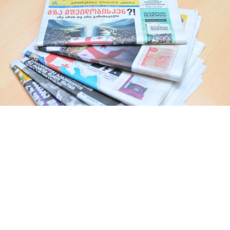
სანდრო თვალჭრელიძე - “კოალიციური
მთავრობა არის სტაგნაციიდან გამოსვლის
ერთადერთი შანსი, სხვა გზას ვერ ვხედავ”
ივანიშვილის მინიშნებები და სკანდალი
აფხაზეთში - რამდენად რეალურია
ტერიტორიული მთლიანობის “მოულოდნელად”
აღდგენა