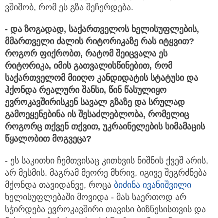
ვშიშობ, რომ ეს გზა შეჩერდება.
- და
ზოგადად
,
საქართველოს
ხელისუფლების,
მმართველი
ძალის
რიტორიკაზე
რას
იტყვით
?
როგორ
ფიქრობთ,
რატომ
შეიცვალა
ეს
რიტორიკა,
იმის
გათვალისწინებით
,
რომ
საქართველომ
მიიღო
კანდიდატის
სტატუსი
და
ჰ
ქ
ონდა
რეალური
შანსი
,
წინ
წასულიყო
ევ
რ
ოკავშირისკენ
სავალ
გზაზე
და
სრულად
გამოეყენებინა
ის
შესაძლებლობა
,
რომელიც
როგორც
თქვ
ე
ნ
თქვით
,
უკრაინელების
სიმამაცის
წყალობით
მოგვეცა?
- ეს საკითხი ჩემთვისაც კითხვის ნიშნის ქვეშ არის,
არ მესმის. მაგრამ მეორე მხრივ, იგივე შეგრძნება
მქონდა თავიდანვე, როცა
ბიძინა ივანიშვილი
ხელისუფლებაში მოვიდა - მას საერთოდ არ
სჭირდება ევროკავშირი თავისი ბიზნესისთვის და