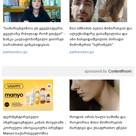
გურამ დადიანიძე გაუჩინარდა?
"სა­მარ­ცხვი­ნოა ეს ყვე­ლა­ფე­რი,
ნია იმნაძის ბებია მიმართვას და
ყვე­ლა­ზე რბი­ლად რომ ვთქვა!" -
ალექსანდრე გაბაშვილისა და
ნანკა კალატოზიშვილი გიორგი
ანი ნასყიდაშვილის პირადი
ბარამიძის განცხადებას
მიმოწერის "სქრინებს"
ეხმაურება
ავრცელებს
palitravideo.ge
palitravideo.ge
sponsored by
ContentRoom
ფერმენტირებული
როდის არის ხალი საშიში და
ინგრედიენტები კანის მოვლაში -
როგორია მისი მოშორების
კორეული ინოვაციური ბრენდი
მარტივი და უსაფრთხო გზები
Manyo საქართველოშია