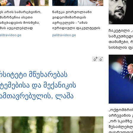
ეს არის სამარცხვინო,
ნანუკა ჟორჟოლიანი
მაზრზენია ასეთი
ვიდეომიმართვას
ანცხადების მოსმენა,
ავრცელებს - "ამას
მას აუცილებლად
იურიდიული ფაკულტეტის
ჩაკეტილი 
ჭირდება საზოგადოების
1-ელი კურსის სტუდენტიც
alitravideo.ge
palitravideo.ge
სამკუთხედ
ათანადო რეაქცია" -
იკითხავს"
თამაშები,
რაკლი კობახიძე
სისხლის ფ
ა
ა
სიტეტი მწუხარებას
ემებისა და მექანიკის
ამთავრებულის, ლაშა
„ოქტომბრი
არჩევანის 
„ორ სკამზე
შესაძლებლ
დასრულდეს