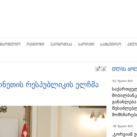
ᲛᲡᲝᲤᲚᲘᲝ
ᲠᲔᲒᲘᲝᲜᲘ
ᲔᲙᲝᲜᲝᲛᲘᲙᲐ
ᲡᲞᲝᲠᲢᲘ
ᲡᲐᲛᲮᲔᲓᲠᲝ
ᲙᲣᲚ
დღის ბო
ა
ა
-62 წუთის წინ
ონეთის რესპუბლიკის ელჩმა
საქართველ
მობილბანკ
განახლება
შესაძლებ
მომხმარებ
-38 წუთის წინ
„ჯორჯიან 