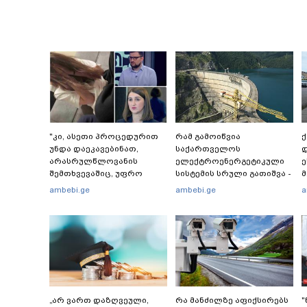
"კი, ასეთი პროცედურით
რამ გამოიწვია
უნდა დაეკავებინათ,
საქართველოს
დ
არასრულწლოვანის
ელექტროენერგეტიკული
ე
შემთხვევაშიც, უფრო
სისტემის სრული გათიშვა -
მსუბუქი ვარიანტი ძნელი
რას ამბობს სემეკ-ის
-
ambebi.ge
ambebi.ge
a
წარმოსადგენია...
წევრი
ს
ბუნდოვანია, რატომ
"
აღსრულდა განჩინება
შ
ღამე" - იურისტები
რ
„არ ვართ დაზღვეული,
რა მანძილზე აფიქსირებს