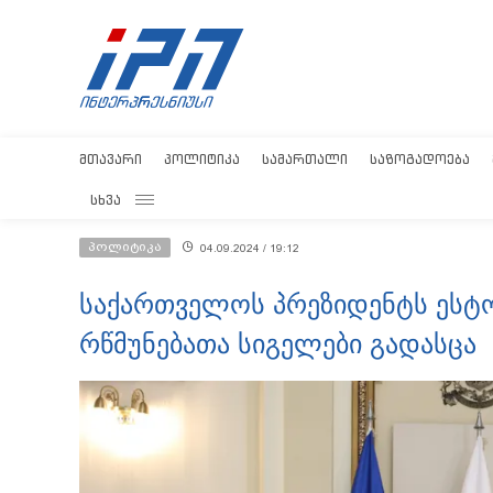
ᲛᲗᲐᲕᲐᲠᲘ
ᲞᲝᲚᲘᲢᲘᲙᲐ
ᲡᲐᲛᲐᲠᲗᲐᲚᲘ
ᲡᲐᲖᲝᲒᲐᲓᲝᲔᲑᲐ
ᲡᲮᲕᲐ
პოლიტიკა
04.09.2024 / 19:12
საქართველოს პრეზიდენტს ესტ
რწმუნებათა სიგელები გადასცა