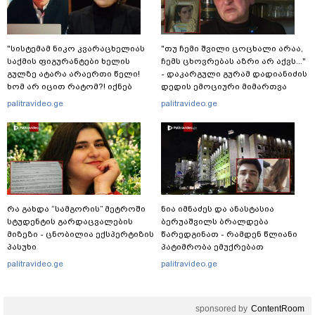
"სისტემამ ნიკო კვარაცხელიას
"თუ ჩემი შვილი ცოცხალი არაა,
საქმის ფიგურანტები ხელის
ჩემს ცხოვრებას აზრი არ აქვს..."
გულზე ატარა არაერთი წელი!
- დაკარგული გურამ დადიანიძის
ხომ არ იცით რატომ?! იქნებ
დედის ემოციური მიმართვა
იმიტომ რომ თავად
palitravideo.ge
palitravideo.ge
დაუკვეთეს?!“ – ნიკო
კვარაცხელიას დედა
განცხადებას ავრცელებს
რა გახდა “სამგორის” მეტროში
ნია იმნაძეს და ანასტასია
სტუდენტის გარდაცვალების
ბერუაშვილს ბრალდება
მიზეზი - ცნობილია ექსპერტიზის
წარედგინათ - რამდენ წლიანი
პასუხი
პატიმრობა ემუქრებათ
არასრულწლოვნებს?
palitravideo.ge
palitravideo.ge
sponsored by
ContentRoom