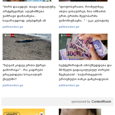
"ძირს დააგდეს, თავი ასფალტზე
"ფოტოსურათი, რომელზეც
არტყმევინეს, აღენიშნება
ახლა ვისაუბრებ, ნია იმნაძის
უამრავი დაზიანება...
ერთ-ერთმა მეგობარმა
სავარაუდოდ, ეძებდნენ ან
გამომიგზავნა..." - ეკა კუპატაძე
დებდნენ ნარკოტიკს" - რას
palitravideo.ge
palitravideo.ge
ჰყვება ადვოკატი კურიერზე,
რომელსაც
არასრულწლოვანები
ფიზიკურად გაუსწორდნენ?
"ზღვამ კიდევ ერთი ჭურვი
სექტემბრიდან ამოქმედდება და
გამორიყა" - რა კადრები
60 წელს გადაცილებულ პირებს
ვრცელდება სოციალურ
შეეხებათ! - საქართველოს
ქსელში?
ეროვნული ბანკი განცხადებას
ავრცელებს
palitravideo.ge
palitravideo.ge
sponsored by
ContentRoom